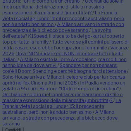
Briatore: “Chi lo compra è un cretino”
/
Occhiali da sole in
metropolitana: dichiarazione di stile o massima
espressione della milanesità (imbruttita)?
/
La Francia
vieta i social agli under 15: il precedente australiano, però,
non è andato benissimo
/
A Milano arrivano le strade con
precedenza alle bici: ecco dove saranno
/
La svolta
dell’estate? K1Speed, il place to be del go-kart al coperto
top per tutta la family
/
Tutto vero: se gli uomini pulissero di
più la casa crescerebbe l’occupazione femminile
/
Vacanze
2026, dove NON andare per NON incontrare tutti gli altri
italiani
/
A Milano esiste la Torre Arcobaleno, ma molti non
hanno idea da dove arrivi
/
Spendere per non pensare:
cos’è il Doom Spending e perché bisogna farci attenzione
/
Soho House arriva a Milano: il celebre club per la riccanza
aprirà nell’ex Cinema Arti nel 2028
/
In Puglia vendono un
gelato a 95 euro, Briatore: “Chi lo compra è un cretino”
/
Occhiali da sole in metropolitana: dichiarazione di stile o
massima espressione della milanesità (imbruttita)?
/
La
Francia vieta i social agli under 15: il precedente
australiano, però, non è andato benissimo
/
A Milano
arrivano le strade con precedenza alle bici: ecco dove
saranno
Condividi