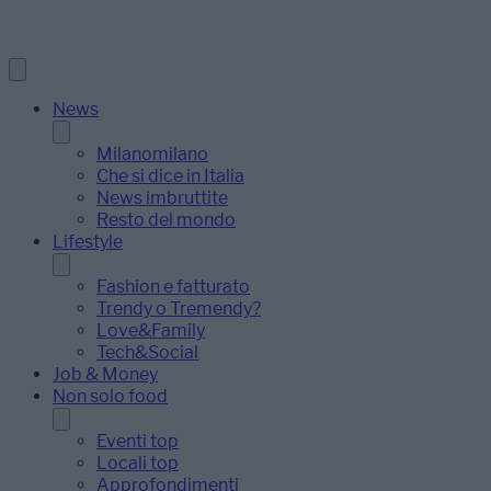
News
Milanomilano
Che si dice in Italia
News imbruttite
Resto del mondo
Lifestyle
Fashion e fatturato
Trendy o Tremendy?
Love&Family
Tech&Social
Job & Money
Non solo food
Eventi top
Locali top
Approfondimenti