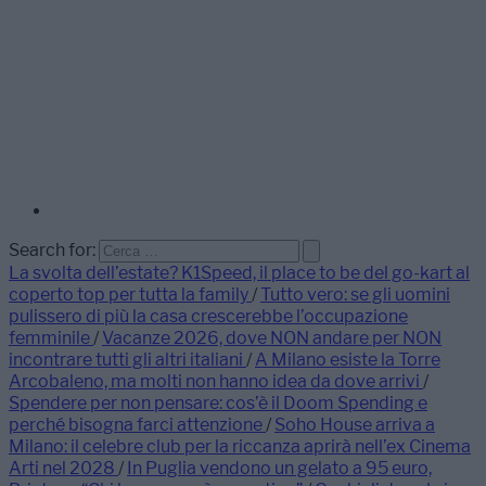
Search for:
La svolta dell’estate? K1Speed, il place to be del go-kart al
coperto top per tutta la family
/
Tutto vero: se gli uomini
pulissero di più la casa crescerebbe l’occupazione
femminile
/
Vacanze 2026, dove NON andare per NON
incontrare tutti gli altri italiani
/
A Milano esiste la Torre
Arcobaleno, ma molti non hanno idea da dove arrivi
/
Spendere per non pensare: cos’è il Doom Spending e
perché bisogna farci attenzione
/
Soho House arriva a
Milano: il celebre club per la riccanza aprirà nell’ex Cinema
Arti nel 2028
/
In Puglia vendono un gelato a 95 euro,