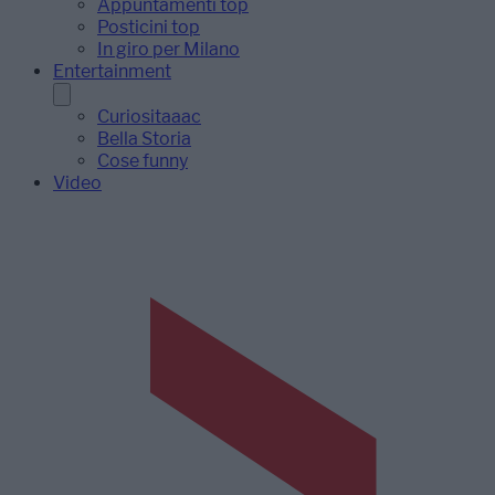
Appuntamenti top
Posticini top
In giro per Milano
Entertainment
Curiositaaac
Bella Storia
Cose funny
Video