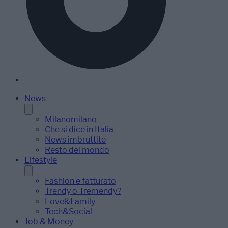
News
Milanomilano
Che si dice in Italia
News imbruttite
Resto del mondo
Lifestyle
Fashion e fatturato
Trendy o Tremendy?
Love&Family
Tech&Social
Job & Money