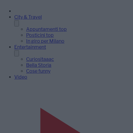
City & Travel
Appuntamenti top
Posticini top
In giro per Milano
Entertainment
Curiositaaac
Bella Storia
Cose funny
Video