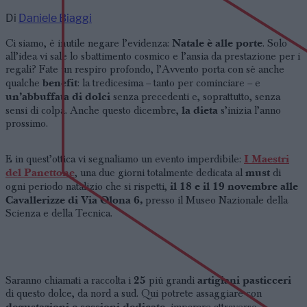
Di
Daniele Biaggi
Natale è alle porte
Ci siamo, è inutile negare l’evidenza:
. Solo
all’idea vi sale lo sbattimento cosmico e l’ansia da prestazione per i
regali? Fate un respiro profondo, l’Avvento porta con sé anche
benefit
qualche
: la tredicesima – tanto per cominciare – e
un’abbuffata di dolci
senza precedenti e, soprattutto, senza
la dieta
sensi di colpa. Anche questo dicembre,
s’inizia l’anno
prossimo.
I Maestri
E in quest’ottica vi segnaliamo un evento imperdibile:
del Panettone
must
, una due giorni totalmente dedicata al
di
il 18 e il 19 novembre alle
ogni periodo natalizio che si rispetti,
Cavallerizze di Via Olona 6,
presso il Museo Nazionale della
Scienza e della Tecnica.
25
artigiani pasticceri
Saranno chiamati a raccolta i
più grandi
di questo dolce, da nord a sud. Qui potrete assaggiare con
degustazioni e sessioni dedicate
, imparare attraverso