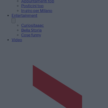
Appuntamenti top
Posticini top
In giro per Milano
Entertainment
Curiositaaac
Bella Storia
Cose funny
Video