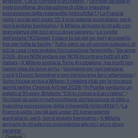
Briatore: “Chi lo compra è un cretino”
/
Occhiali da sole in
metropolitana: dichiarazione di stile o massima
espressione della milanesità (imbruttita)?
/
La Francia
vieta i social agli under 15: il precedente australiano, però,
non è andato benissimo
/
A Milano arrivano le strade con
precedenza alle bici: ecco dove saranno
/
La svolta
dell’estate? K1Speed, il place to be del go-kart al coperto
top per tutta la family
/
Tutto vero: se gli uomini pulissero di
più la casa crescerebbe l’occupazione femminile
/
Vacanze
2026, dove NON andare per NON incontrare tutti gli altri
italiani
/
A Milano esiste la Torre Arcobaleno, ma molti non
hanno idea da dove arrivi
/
Spendere per non pensare:
cos’è il Doom Spending e perché bisogna farci attenzione
/
Soho House arriva a Milano: il celebre club per la riccanza
aprirà nell’ex Cinema Arti nel 2028
/
In Puglia vendono un
gelato a 95 euro, Briatore: “Chi lo compra è un cretino”
/
Occhiali da sole in metropolitana: dichiarazione di stile o
massima espressione della milanesità (imbruttita)?
/
La
Francia vieta i social agli under 15: il precedente
australiano, però, non è andato benissimo
/
A Milano
arrivano le strade con precedenza alle bici: ecco dove
saranno
Condividi