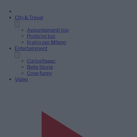
City & Travel
Appuntamenti top
Posticini top
In giro per Milano
Entertainment
Curiositaaac
Bella Storia
Cose funny
Video