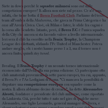
squadre milanesi
out
Siete in down perché le
sono
dalle
competizioni europee? E allora non siete sul pezzo. Ce n’è una,
Brera Football Club
infatti, che tiene botta: il
. Parliamo del terzo
Madunina
team all’ombra della
, che gioca in Prima Categoria e ha
casa
all’Arena Civica. Cioè, ok Milan e Inter, le sfide fra cugini e
Brera F.C
la corsa allo Scudetto. Intanto, però, il
è l’unica squadra
della City che ancora si sta facendo valere a livello internazionale.
Fenix Trophy
Ieri sera il club ha esordito nella
, la Champions
League dei dilettanti, sfidando l’Fc United of Manchester. Poteva
andare meglio, eh: i nostri hanno perso 1 a 3, ma il torneo non è
stay tuned
ancora finito, quindi
.
Fenix Trophy
Breafing. Il
è un neonato torneo internazionale
riconosciuto dall’Uefa, alla sua prima edizione. Ci partecipano otto
club amatoriali provenienti da sette paesi europei, tra cui, appunto,
il Brera Fc e l’As Lodigiani di Roma. “Ci mancava la possibilità di
competizione europea
disputare una
con squadre come la
Alessandro
nostra. E allora abbiamo deciso di crearla”, ha detto
Aleotti
, fondatore e presidente del club milanese, come riportato
da Linkiesta. Già, perché tutto è nato nel giro di qualche mese:
Alessandro, suo figlio Leonardo, general manager del Brera, e
alcuni volontari si sono messi a mandare email a vari club europei