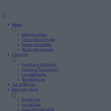
News
Milanomilano
Che si dice in Italia
News imbruttite
Resto del mondo
Lifestyle
Fashion e fatturato
Trendy o Tremendy?
Love&Family
Tech&Social
Job & Money
Non solo food
Eventi top
Locali top
Approfondimenti