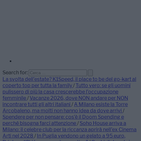
Search for:
La svolta dell’estate? K1Speed, il place to be del go-kart al
coperto top per tutta la family
/
Tutto vero: se gli uomini
pulissero di più la casa crescerebbe l’occupazione
femminile
/
Vacanze 2026, dove NON andare per NON
incontrare tutti gli altri italiani
/
A Milano esiste la Torre
Arcobaleno, ma molti non hanno idea da dove arrivi
/
Spendere per non pensare: cos’è il Doom Spending e
perché bisogna farci attenzione
/
Soho House arriva a
Milano: il celebre club per la riccanza aprirà nell’ex Cinema
Arti nel 2028
/
In Puglia vendono un gelato a 95 euro,