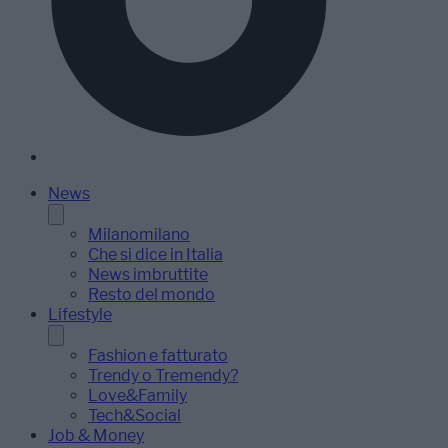
News
Milanomilano
Che si dice in Italia
News imbruttite
Resto del mondo
Lifestyle
Fashion e fatturato
Trendy o Tremendy?
Love&Family
Tech&Social
Job & Money