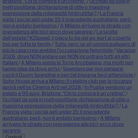
Briatore: “Chi lo compra è un cretino”
/
Occhiali da sole in
metropolitana: dichiarazione di stile o massima
espressione della milanesità (imbruttita)?
/
La Francia
vieta i social agli under 15: il precedente australiano, però,
non è andato benissimo
/
A Milano arrivano le strade con
precedenza alle bici: ecco dove saranno
/
La svolta
dell’estate? K1Speed, il place to be del go-kart al coperto
top per tutta la family
/
Tutto vero: se gli uomini pulissero di
più la casa crescerebbe l’occupazione femminile
/
Vacanze
2026, dove NON andare per NON incontrare tutti gli altri
italiani
/
A Milano esiste la Torre Arcobaleno, ma molti non
hanno idea da dove arrivi
/
Spendere per non pensare:
cos’è il Doom Spending e perché bisogna farci attenzione
/
Soho House arriva a Milano: il celebre club per la riccanza
aprirà nell’ex Cinema Arti nel 2028
/
In Puglia vendono un
gelato a 95 euro, Briatore: “Chi lo compra è un cretino”
/
Occhiali da sole in metropolitana: dichiarazione di stile o
massima espressione della milanesità (imbruttita)?
/
La
Francia vieta i social agli under 15: il precedente
australiano, però, non è andato benissimo
/
A Milano
arrivano le strade con precedenza alle bici: ecco dove
saranno
Condividi