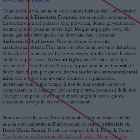
Come molti di voi, anche io sono rimasta turbata dalle infelicissime
Elisabetta Franchi
affermazioni di
, ormai qualche settimana fa.
La sua fierezza nel palesare che, per carità, donne giovani non ne
assume perché possono avere figli. Meglio impiegate over, che
hanno già fatto tutto quello che dovevano fare e possono
dedicarsi h24 al lavoro
. Un concentrato di tossicità,
arretratezza, ottusità. Fra i tanti concetti che mi avevano disturbato,
siano meglio
l’idea che le donne senza figli
perché libere di vivere
Io ho un figlio
totalmente per lavoro.
, ma c’è stato un tempo –
ovviamente – in cui non ce l’avevo, eppure non ho mai pensato di
Avevo anche io i sacrosanti cazzi
dover dare di più, per questo.
miei
, che se pure non avevano il ciuccio e il pannolone,
meritavano tutto il mio tempo. E non ho mai pensato di dover
compensare io le esigenze (ad esempio turni, permessi) delle mie
colleghe con prole, anche se in molti luoghi di lavoro questa
sensazione sottopelle si avverte chiaramente.
Non sono riuscita a decifrare totalmente il mio malessere finché
editoriale di
non mi sono imbattuta nell’interessante (e crudo)
Ilaria Maria Dondi
, Direttrice responsabile di Roba da Donne.
“
Le donne senza figli sono sfruttate sul lavoro. Ma nessuno ne