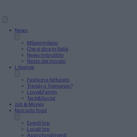
News
Milanomilano
Che si dice in Italia
News imbruttite
Resto del mondo
Lifestyle
Fashion e fatturato
Trendy o Tremendy?
Love&Family
Tech&Social
Job & Money
Non solo food
Eventi top
Locali top
Approfondimenti