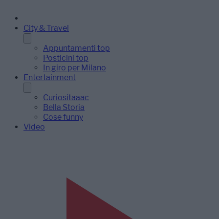
City & Travel
Appuntamenti top
Posticini top
In giro per Milano
Entertainment
Curiositaaac
Bella Storia
Cose funny
Video