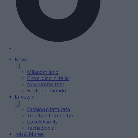
News
Milanomilano
Che si dice in Italia
News imbruttite
Resto del mondo
Lifestyle
Fashion e fatturato
Trendy o Tremendy?
Love&Family
Tech&Social
Job & Money