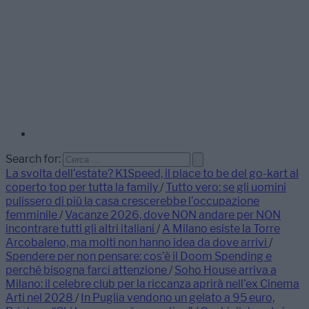
Search for:
La svolta dell’estate? K1Speed, il place to be del go-kart al
coperto top per tutta la family
/
Tutto vero: se gli uomini
pulissero di più la casa crescerebbe l’occupazione
femminile
/
Vacanze 2026, dove NON andare per NON
incontrare tutti gli altri italiani
/
A Milano esiste la Torre
Arcobaleno, ma molti non hanno idea da dove arrivi
/
Spendere per non pensare: cos’è il Doom Spending e
perché bisogna farci attenzione
/
Soho House arriva a
Milano: il celebre club per la riccanza aprirà nell’ex Cinema
Arti nel 2028
/
In Puglia vendono un gelato a 95 euro,