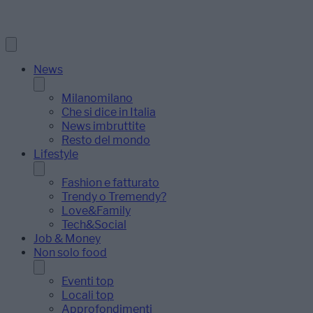
News
Milanomilano
Che si dice in Italia
News imbruttite
Resto del mondo
Lifestyle
Fashion e fatturato
Trendy o Tremendy?
Love&Family
Tech&Social
Job & Money
Non solo food
Eventi top
Locali top
Approfondimenti