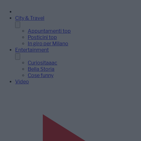
City & Travel
Appuntamenti top
Posticini top
In giro per Milano
Entertainment
Curiositaaac
Bella Storia
Cose funny
Video