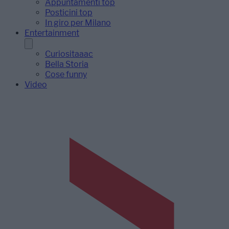
Appuntamenti top
Posticini top
In giro per Milano
Entertainment
Curiositaaac
Bella Storia
Cose funny
Video