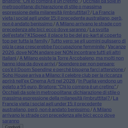
Briatore: “Chi lo compra è un cretino”
/
Occhiali da sole in
metropolitana: dichiarazione di stile o massima
espressione della milanesità (imbruttita)?
/
La Francia
vieta i social agli under 15: il precedente australiano, però,
non è andato benissimo
/
A Milano arrivano le strade con
precedenza alle bici: ecco dove saranno
/
La svolta
dell’estate? K1Speed, il place to be del go-kart al coperto
top per tutta la family
/
Tutto vero: se gli uomini pulissero di
più la casa crescerebbe l’occupazione femminile
/
Vacanze
2026, dove NON andare per NON incontrare tutti gli altri
italiani
/
A Milano esiste la Torre Arcobaleno, ma molti non
hanno idea da dove arrivi
/
Spendere per non pensare:
cos’è il Doom Spending e perché bisogna farci attenzione
/
Soho House arriva a Milano: il celebre club per la riccanza
aprirà nell’ex Cinema Arti nel 2028
/
In Puglia vendono un
gelato a 95 euro, Briatore: “Chi lo compra è un cretino”
/
Occhiali da sole in metropolitana: dichiarazione di stile o
massima espressione della milanesità (imbruttita)?
/
La
Francia vieta i social agli under 15: il precedente
australiano, però, non è andato benissimo
/
A Milano
arrivano le strade con precedenza alle bici: ecco dove
saranno
Condividi