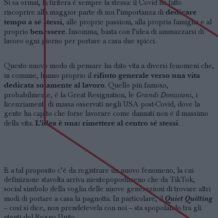
Si sa ormai, la tiritera è sempre la stessa: il Covid ha fatto
dedicare
riscoprire alla maggior parte di noi l’importanza di
tempo a sé stessi
, alle proprie passioni, alla propria famiglia e al
benessere
proprio
. Insomma, basta con l’idea di ammazzarsi di
lavoro ogni giorno per portare a casa due spicci.
Questo nuovo modo di pensare ha dato vita a diversi fenomeni che,
rifiuto generale verso una vita
in comune, hanno proprio il
dedicata solamente al lavoro
. Quello più famoso,
Grandi Dimissioni
probabilmente, è la Great Resignation, le
, i
licenziamenti di massa osservati negli USA post-Covid, dove la
gente ha capito che forse lavorare come dannati non è il massimo
L’idea è una: rimettere al centro sé stessi
della vita.
.
E a tal proposito c’è da registrare un nuovo fenomeno, la cui
definizione stavolta arriva nientepopodimeno che da TikTok,
social simbolo della voglia delle nuove generazioni di trovare altri
Quiet Quitting
modi di portare a casa la pagnotta. In particolare, il
– così si dice, non prendetevela con noi – sta spopolando tra gli
utenti del Regno Unito.