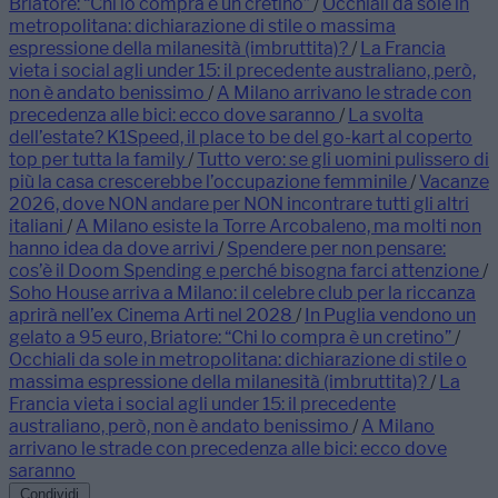
Briatore: “Chi lo compra è un cretino”
/
Occhiali da sole in
metropolitana: dichiarazione di stile o massima
espressione della milanesità (imbruttita)?
/
La Francia
vieta i social agli under 15: il precedente australiano, però,
non è andato benissimo
/
A Milano arrivano le strade con
precedenza alle bici: ecco dove saranno
/
La svolta
dell’estate? K1Speed, il place to be del go-kart al coperto
top per tutta la family
/
Tutto vero: se gli uomini pulissero di
più la casa crescerebbe l’occupazione femminile
/
Vacanze
2026, dove NON andare per NON incontrare tutti gli altri
italiani
/
A Milano esiste la Torre Arcobaleno, ma molti non
hanno idea da dove arrivi
/
Spendere per non pensare:
cos’è il Doom Spending e perché bisogna farci attenzione
/
Soho House arriva a Milano: il celebre club per la riccanza
aprirà nell’ex Cinema Arti nel 2028
/
In Puglia vendono un
gelato a 95 euro, Briatore: “Chi lo compra è un cretino”
/
Occhiali da sole in metropolitana: dichiarazione di stile o
massima espressione della milanesità (imbruttita)?
/
La
Francia vieta i social agli under 15: il precedente
australiano, però, non è andato benissimo
/
A Milano
arrivano le strade con precedenza alle bici: ecco dove
saranno
Condividi