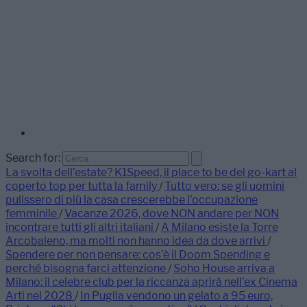
Search for:
La svolta dell’estate? K1Speed, il place to be del go-kart al
coperto top per tutta la family
/
Tutto vero: se gli uomini
pulissero di più la casa crescerebbe l’occupazione
femminile
/
Vacanze 2026, dove NON andare per NON
incontrare tutti gli altri italiani
/
A Milano esiste la Torre
Arcobaleno, ma molti non hanno idea da dove arrivi
/
Spendere per non pensare: cos’è il Doom Spending e
perché bisogna farci attenzione
/
Soho House arriva a
Milano: il celebre club per la riccanza aprirà nell’ex Cinema
Arti nel 2028
/
In Puglia vendono un gelato a 95 euro,