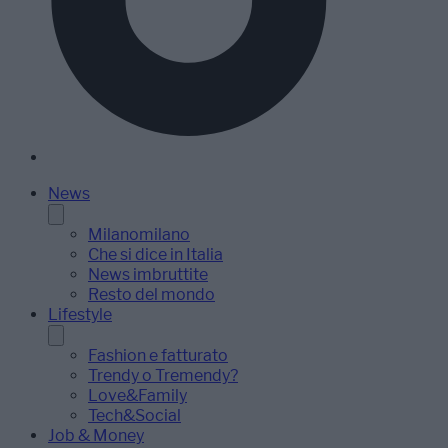
News
Milanomilano
Che si dice in Italia
News imbruttite
Resto del mondo
Lifestyle
Fashion e fatturato
Trendy o Tremendy?
Love&Family
Tech&Social
Job & Money