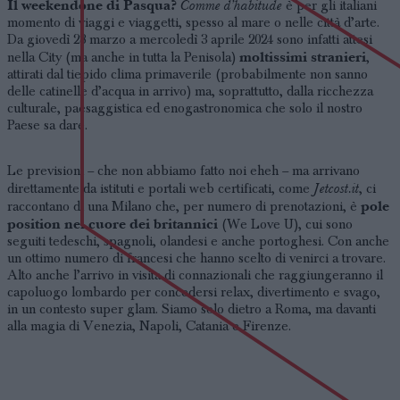
Il weekendone di Pasqua?
Comme d’habitude
è per gli italiani
momento di viaggi e viaggetti, spesso al mare o nelle città d’arte.
Da giovedì 28 marzo a mercoledì 3 aprile 2024 sono infatti attesi
moltissimi stranieri
nella City (ma anche in tutta la Penisola)
,
attirati dal tiepido clima primaverile (probabilmente non sanno
delle catinelle d’acqua in arrivo) ma, soprattutto, dalla ricchezza
culturale, paesaggistica ed enogastronomica che solo il nostro
Paese sa dare.
Le previsioni – che non abbiamo fatto noi eheh – ma arrivano
Jetcost.it
direttamente da istituti e portali web certificati, come
, ci
pole
raccontano di una Milano che, per numero di prenotazioni, è
position nel cuore dei britannici
(We Love U), cui sono
seguiti tedeschi, spagnoli, olandesi e anche portoghesi. Con anche
un ottimo numero di francesi che hanno scelto di venirci a trovare.
Alto anche l’arrivo in visita di connazionali che raggiungeranno il
capoluogo lombardo per concedersi relax, divertimento e svago,
in un contesto super glam. Siamo solo dietro a Roma, ma davanti
alla magia di Venezia, Napoli, Catania e Firenze.