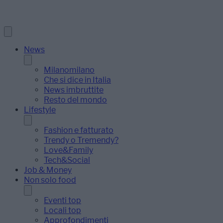
News
Milanomilano
Che si dice in Italia
News imbruttite
Resto del mondo
Lifestyle
Fashion e fatturato
Trendy o Tremendy?
Love&Family
Tech&Social
Job & Money
Non solo food
Eventi top
Locali top
Approfondimenti