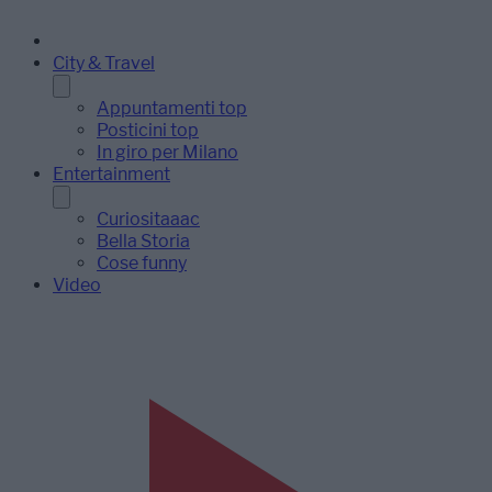
City & Travel
Appuntamenti top
Posticini top
In giro per Milano
Entertainment
Curiositaaac
Bella Storia
Cose funny
Video