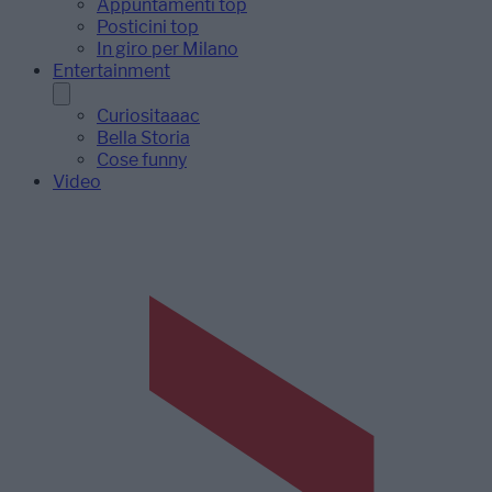
Appuntamenti top
Posticini top
In giro per Milano
Entertainment
Curiositaaac
Bella Storia
Cose funny
Video