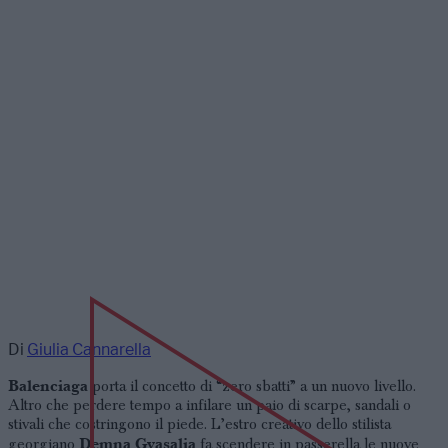
Di
Giulia Cannarella
Balenciaga
porta il concetto di “zero sbatti” a un nuovo livello.
Altro che perdere tempo a infilare un paio di scarpe, sandali o
stivali che costringono il piede. L’estro creativo dello stilista
Demna Gvasalia
georgiano
fa scendere in passerella le nuove