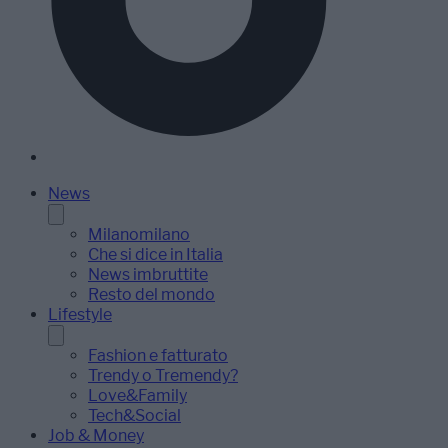
News
Milanomilano
Che si dice in Italia
News imbruttite
Resto del mondo
Lifestyle
Fashion e fatturato
Trendy o Tremendy?
Love&Family
Tech&Social
Job & Money