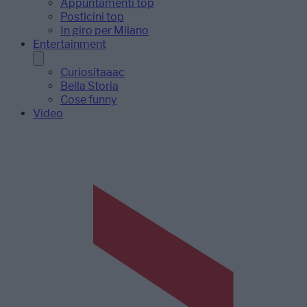
Appuntamenti top
Posticini top
In giro per Milano
Entertainment
Curiositaaac
Bella Storia
Cose funny
Video