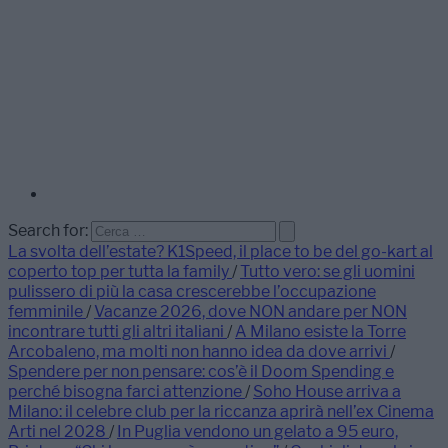
Search for:
La svolta dell’estate? K1Speed, il place to be del go-kart al
coperto top per tutta la family
/
Tutto vero: se gli uomini
pulissero di più la casa crescerebbe l’occupazione
femminile
/
Vacanze 2026, dove NON andare per NON
incontrare tutti gli altri italiani
/
A Milano esiste la Torre
Arcobaleno, ma molti non hanno idea da dove arrivi
/
Spendere per non pensare: cos’è il Doom Spending e
perché bisogna farci attenzione
/
Soho House arriva a
Milano: il celebre club per la riccanza aprirà nell’ex Cinema
Arti nel 2028
/
In Puglia vendono un gelato a 95 euro,