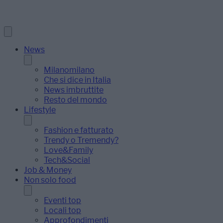
News
Milanomilano
Che si dice in Italia
News imbruttite
Resto del mondo
Lifestyle
Fashion e fatturato
Trendy o Tremendy?
Love&Family
Tech&Social
Job & Money
Non solo food
Eventi top
Locali top
Approfondimenti