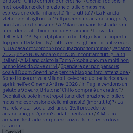
Briatore: “Chi lo compra è un cretino”
/
Occhiali da sole in
metropolitana: dichiarazione di stile o massima
espressione della milanesità (imbruttita)?
/
La Francia
vieta i social agli under 15: il precedente australiano, però,
non è andato benissimo
/
A Milano arrivano le strade con
precedenza alle bici: ecco dove saranno
/
La svolta
dell’estate? K1Speed, il place to be del go-kart al coperto
top per tutta la family
/
Tutto vero: se gli uomini pulissero di
più la casa crescerebbe l’occupazione femminile
/
Vacanze
2026, dove NON andare per NON incontrare tutti gli altri
italiani
/
A Milano esiste la Torre Arcobaleno, ma molti non
hanno idea da dove arrivi
/
Spendere per non pensare:
cos’è il Doom Spending e perché bisogna farci attenzione
/
Soho House arriva a Milano: il celebre club per la riccanza
aprirà nell’ex Cinema Arti nel 2028
/
In Puglia vendono un
gelato a 95 euro, Briatore: “Chi lo compra è un cretino”
/
Occhiali da sole in metropolitana: dichiarazione di stile o
massima espressione della milanesità (imbruttita)?
/
La
Francia vieta i social agli under 15: il precedente
australiano, però, non è andato benissimo
/
A Milano
arrivano le strade con precedenza alle bici: ecco dove
saranno
Condividi