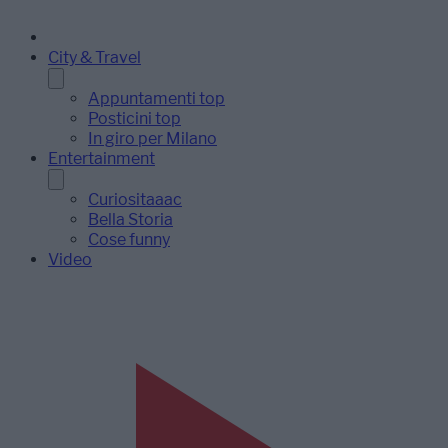
City & Travel
Appuntamenti top
Posticini top
In giro per Milano
Entertainment
Curiositaaac
Bella Storia
Cose funny
Video