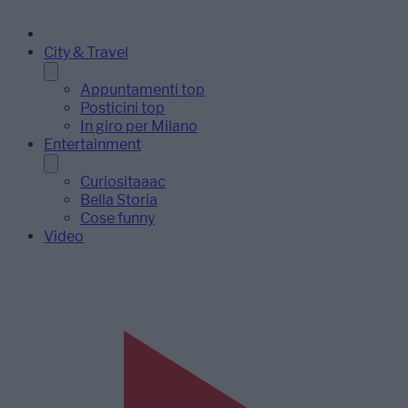
City & Travel
Appuntamenti top
Posticini top
In giro per Milano
Entertainment
Curiositaaac
Bella Storia
Cose funny
Video