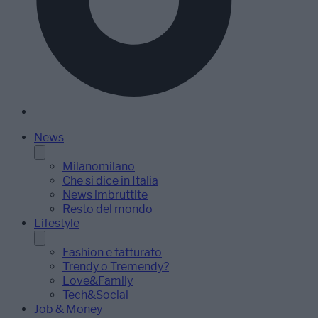
News
Milanomilano
Che si dice in Italia
News imbruttite
Resto del mondo
Lifestyle
Fashion e fatturato
Trendy o Tremendy?
Love&Family
Tech&Social
Job & Money