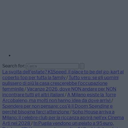
Search for:
La svolta dell’estate? K1Speed, il place to be del go-kart al
coperto top per tutta la family
/
Tutto vero: se gli uomini
pulissero di più la casa crescerebbe l’occupazione
femminile
/
Vacanze 2026, dove NON andare per NON
incontrare tutti gli altri italiani
/
A Milano esiste la Torre
Arcobaleno, ma molti non hanno idea da dove arrivi
/
Spendere per non pensare: cos’è il Doom Spending e
perché bisogna farci attenzione
/
Soho House arriva a
Milano: il celebre club per la riccanza aprirà nell’ex Cinema
Arti nel 2028
/
In Puglia vendono un gelato a 95 euro,