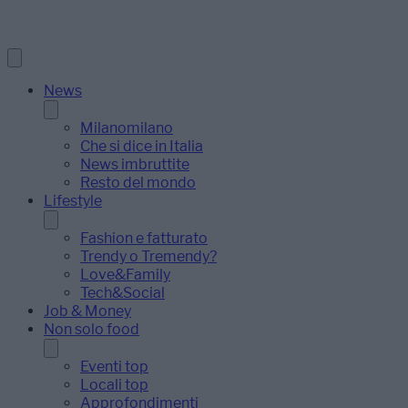
News
Milanomilano
Che si dice in Italia
News imbruttite
Resto del mondo
Lifestyle
Fashion e fatturato
Trendy o Tremendy?
Love&Family
Tech&Social
Job & Money
Non solo food
Eventi top
Locali top
Approfondimenti