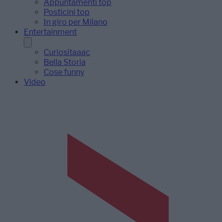
Appuntamenti top
Posticini top
In giro per Milano
Entertainment
Curiositaaac
Bella Storia
Cose funny
Video