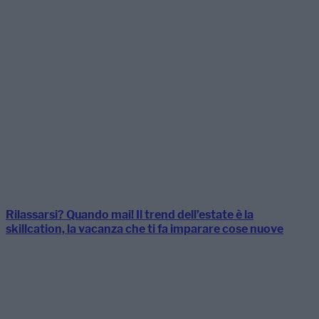
Rilassarsi? Quando mai! Il trend dell’estate è la
skillcation, la vacanza che ti fa imparare cose nuove