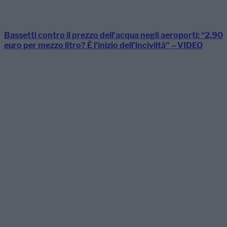
Bassetti contro il prezzo dell’acqua negli aeroporti: “2,90
euro per mezzo litro? È l’inizio dell’inciviltà” – VIDEO