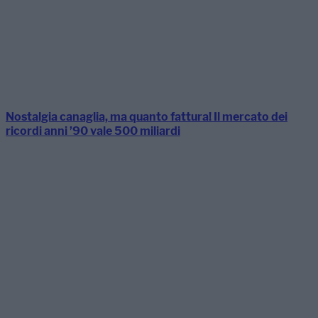
Nostalgia canaglia, ma quanto fattura! Il mercato dei
ricordi anni ’90 vale 500 miliardi