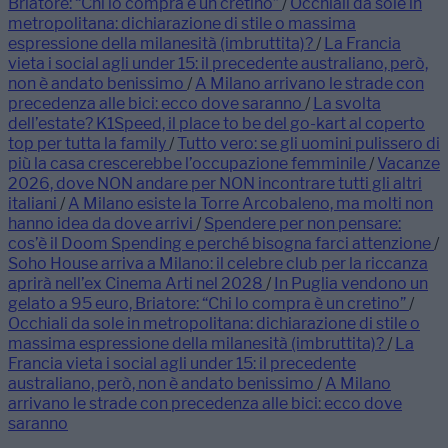
Briatore: “Chi lo compra è un cretino”
/
Occhiali da sole in
metropolitana: dichiarazione di stile o massima
espressione della milanesità (imbruttita)?
/
La Francia
vieta i social agli under 15: il precedente australiano, però,
non è andato benissimo
/
A Milano arrivano le strade con
precedenza alle bici: ecco dove saranno
/
La svolta
dell’estate? K1Speed, il place to be del go-kart al coperto
top per tutta la family
/
Tutto vero: se gli uomini pulissero di
più la casa crescerebbe l’occupazione femminile
/
Vacanze
2026, dove NON andare per NON incontrare tutti gli altri
italiani
/
A Milano esiste la Torre Arcobaleno, ma molti non
hanno idea da dove arrivi
/
Spendere per non pensare:
cos’è il Doom Spending e perché bisogna farci attenzione
/
Soho House arriva a Milano: il celebre club per la riccanza
aprirà nell’ex Cinema Arti nel 2028
/
In Puglia vendono un
gelato a 95 euro, Briatore: “Chi lo compra è un cretino”
/
Occhiali da sole in metropolitana: dichiarazione di stile o
massima espressione della milanesità (imbruttita)?
/
La
Francia vieta i social agli under 15: il precedente
australiano, però, non è andato benissimo
/
A Milano
arrivano le strade con precedenza alle bici: ecco dove
saranno