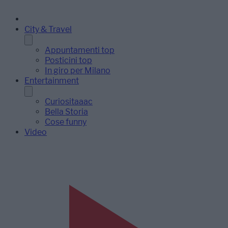
City & Travel
Appuntamenti top
Posticini top
In giro per Milano
Entertainment
Curiositaaac
Bella Storia
Cose funny
Video