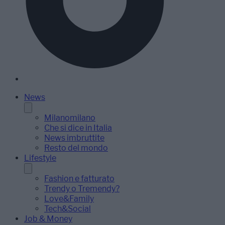
News
Milanomilano
Che si dice in Italia
News imbruttite
Resto del mondo
Lifestyle
Fashion e fatturato
Trendy o Tremendy?
Love&Family
Tech&Social
Job & Money