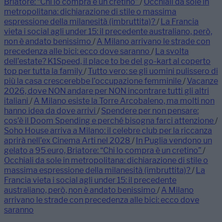
Briatore: “Chi lo compra è un cretino”
/
Occhiali da sole in
metropolitana: dichiarazione di stile o massima
espressione della milanesità (imbruttita)?
/
La Francia
vieta i social agli under 15: il precedente australiano, però,
non è andato benissimo
/
A Milano arrivano le strade con
precedenza alle bici: ecco dove saranno
/
La svolta
dell’estate? K1Speed, il place to be del go-kart al coperto
top per tutta la family
/
Tutto vero: se gli uomini pulissero di
più la casa crescerebbe l’occupazione femminile
/
Vacanze
2026, dove NON andare per NON incontrare tutti gli altri
italiani
/
A Milano esiste la Torre Arcobaleno, ma molti non
hanno idea da dove arrivi
/
Spendere per non pensare:
cos’è il Doom Spending e perché bisogna farci attenzione
/
Soho House arriva a Milano: il celebre club per la riccanza
aprirà nell’ex Cinema Arti nel 2028
/
In Puglia vendono un
gelato a 95 euro, Briatore: “Chi lo compra è un cretino”
/
Occhiali da sole in metropolitana: dichiarazione di stile o
massima espressione della milanesità (imbruttita)?
/
La
Francia vieta i social agli under 15: il precedente
australiano, però, non è andato benissimo
/
A Milano
arrivano le strade con precedenza alle bici: ecco dove
saranno