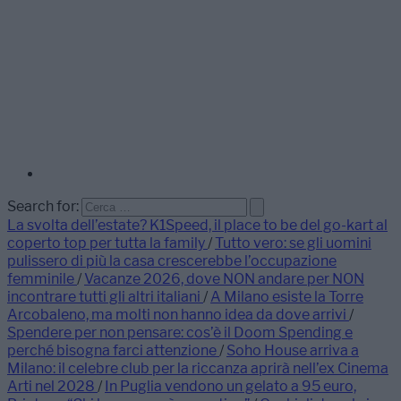
Search for:
La svolta dell’estate? K1Speed, il place to be del go-kart al
coperto top per tutta la family
/
Tutto vero: se gli uomini
pulissero di più la casa crescerebbe l’occupazione
femminile
/
Vacanze 2026, dove NON andare per NON
incontrare tutti gli altri italiani
/
A Milano esiste la Torre
Arcobaleno, ma molti non hanno idea da dove arrivi
/
Spendere per non pensare: cos’è il Doom Spending e
perché bisogna farci attenzione
/
Soho House arriva a
Milano: il celebre club per la riccanza aprirà nell’ex Cinema
Arti nel 2028
/
In Puglia vendono un gelato a 95 euro,