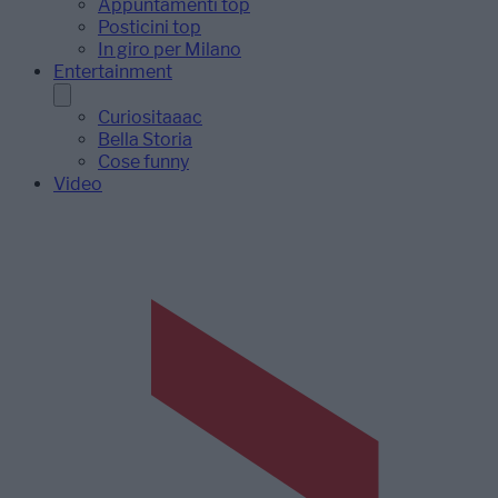
Appuntamenti top
Posticini top
In giro per Milano
Entertainment
Curiositaaac
Bella Storia
Cose funny
Video