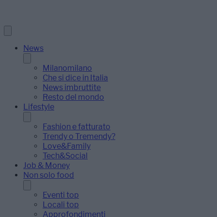
News
Milanomilano
Che si dice in Italia
News imbruttite
Resto del mondo
Lifestyle
Fashion e fatturato
Trendy o Tremendy?
Love&Family
Tech&Social
Job & Money
Non solo food
Eventi top
Locali top
Approfondimenti