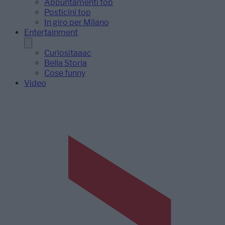
Appuntamenti top
Posticini top
In giro per Milano
Entertainment
Curiositaaac
Bella Storia
Cose funny
Video