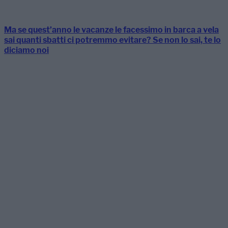
Ma se quest’anno le vacanze le facessimo in barca a vela
sai quanti sbatti ci potremmo evitare? Se non lo sai, te lo
diciamo noi