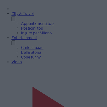
City & Travel
Appuntamenti top
Posticini top
In giro per Milano
Entertainment
Curiositaaac
Bella Storia
Cose funny
Video