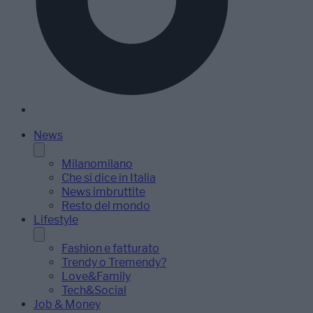
News
Milanomilano
Che si dice in Italia
News imbruttite
Resto del mondo
Lifestyle
Fashion e fatturato
Trendy o Tremendy?
Love&Family
Tech&Social
Job & Money