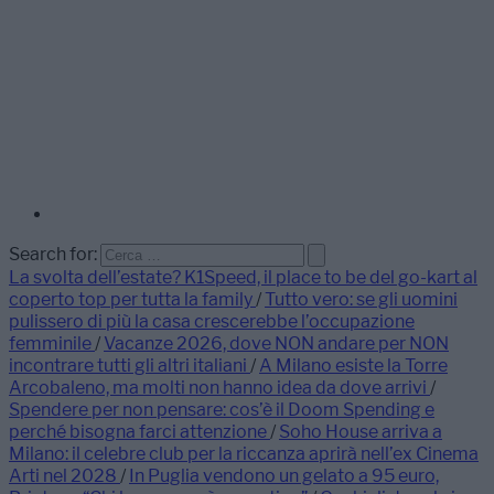
Search for:
La svolta dell’estate? K1Speed, il place to be del go-kart al
coperto top per tutta la family
/
Tutto vero: se gli uomini
pulissero di più la casa crescerebbe l’occupazione
femminile
/
Vacanze 2026, dove NON andare per NON
incontrare tutti gli altri italiani
/
A Milano esiste la Torre
Arcobaleno, ma molti non hanno idea da dove arrivi
/
Spendere per non pensare: cos’è il Doom Spending e
perché bisogna farci attenzione
/
Soho House arriva a
Milano: il celebre club per la riccanza aprirà nell’ex Cinema
Arti nel 2028
/
In Puglia vendono un gelato a 95 euro,