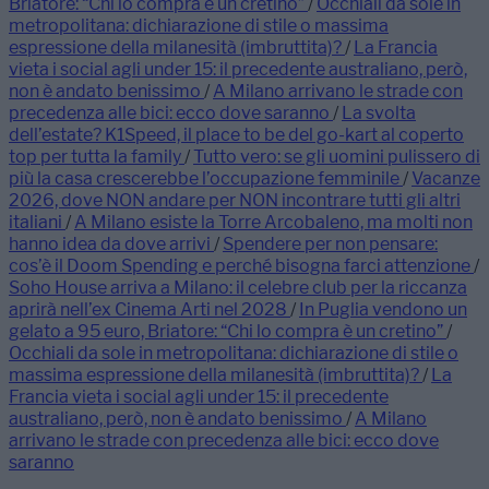
Briatore: “Chi lo compra è un cretino”
/
Occhiali da sole in
metropolitana: dichiarazione di stile o massima
espressione della milanesità (imbruttita)?
/
La Francia
vieta i social agli under 15: il precedente australiano, però,
non è andato benissimo
/
A Milano arrivano le strade con
precedenza alle bici: ecco dove saranno
/
La svolta
dell’estate? K1Speed, il place to be del go-kart al coperto
top per tutta la family
/
Tutto vero: se gli uomini pulissero di
più la casa crescerebbe l’occupazione femminile
/
Vacanze
2026, dove NON andare per NON incontrare tutti gli altri
italiani
/
A Milano esiste la Torre Arcobaleno, ma molti non
hanno idea da dove arrivi
/
Spendere per non pensare:
cos’è il Doom Spending e perché bisogna farci attenzione
/
Soho House arriva a Milano: il celebre club per la riccanza
aprirà nell’ex Cinema Arti nel 2028
/
In Puglia vendono un
gelato a 95 euro, Briatore: “Chi lo compra è un cretino”
/
Occhiali da sole in metropolitana: dichiarazione di stile o
massima espressione della milanesità (imbruttita)?
/
La
Francia vieta i social agli under 15: il precedente
australiano, però, non è andato benissimo
/
A Milano
arrivano le strade con precedenza alle bici: ecco dove
saranno