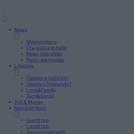
News
Milanomilano
Che si dice in Italia
News imbruttite
Resto del mondo
Lifestyle
Fashion e fatturato
Trendy o Tremendy?
Love&Family
Tech&Social
Job & Money
Non solo food
Eventi top
Locali top
Approfondimenti