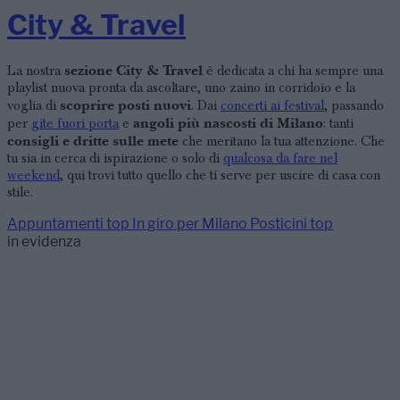
City & Travel
sezione City & Travel
La nostra
è dedicata a chi ha sempre una
playlist nuova pronta da ascoltare, uno zaino in corridoio e la
scoprire posti nuovi
voglia di
. Dai
concerti ai festival
, passando
angoli più nascosti di Milano
per
gite fuori porta
e
: tanti
consigli e dritte sulle mete
che meritano la tua attenzione. Che
tu sia in cerca di ispirazione o solo di
qualcosa da fare nel
weekend
, qui trovi tutto quello che ti serve per uscire di casa con
stile.
Appuntamenti top
In giro per Milano
Posticini top
in evidenza