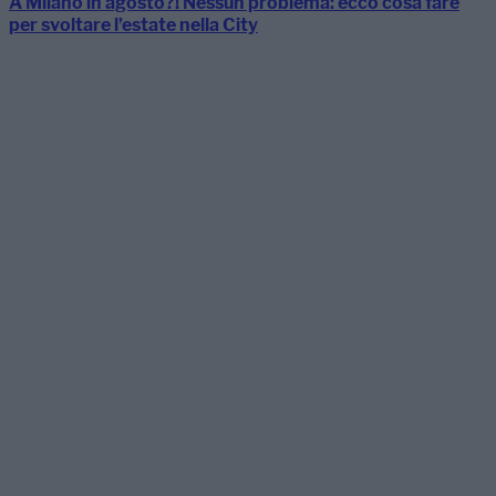
A Milano in agosto?! Nessun problema: ecco cosa fare
per svoltare l’estate nella City