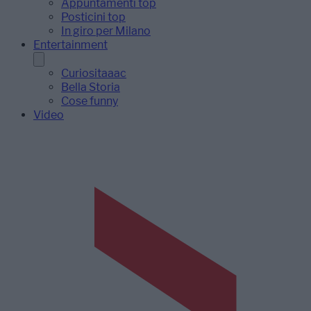
Appuntamenti top
Posticini top
In giro per Milano
Entertainment
Curiositaaac
Bella Storia
Cose funny
Video