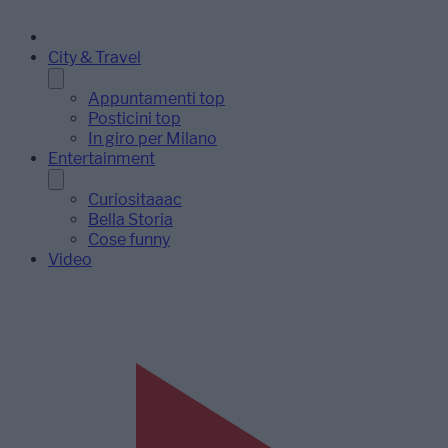
City & Travel
Appuntamenti top
Posticini top
In giro per Milano
Entertainment
Curiositaaac
Bella Storia
Cose funny
Video