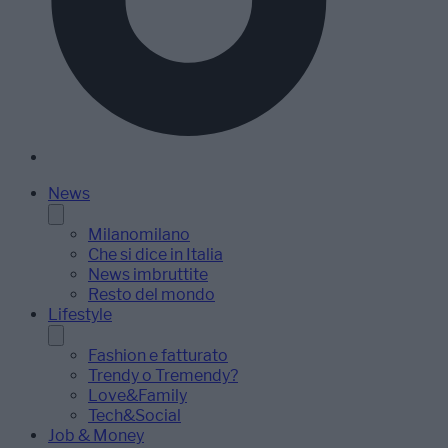
News
Milanomilano
Che si dice in Italia
News imbruttite
Resto del mondo
Lifestyle
Fashion e fatturato
Trendy o Tremendy?
Love&Family
Tech&Social
Job & Money