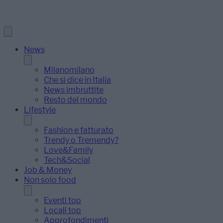
News
Milanomilano
Che si dice in Italia
News imbruttite
Resto del mondo
Lifestyle
Fashion e fatturato
Trendy o Tremendy?
Love&Family
Tech&Social
Job & Money
Non solo food
Eventi top
Locali top
Approfondimenti