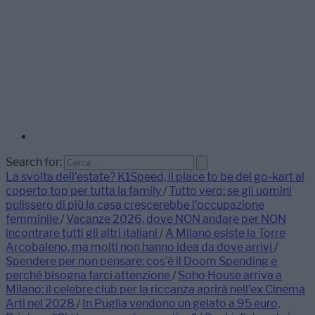
Search for:
La svolta dell’estate? K1Speed, il place to be del go-kart al
coperto top per tutta la family
/
Tutto vero: se gli uomini
pulissero di più la casa crescerebbe l’occupazione
femminile
/
Vacanze 2026, dove NON andare per NON
incontrare tutti gli altri italiani
/
A Milano esiste la Torre
Arcobaleno, ma molti non hanno idea da dove arrivi
/
Spendere per non pensare: cos’è il Doom Spending e
perché bisogna farci attenzione
/
Soho House arriva a
Milano: il celebre club per la riccanza aprirà nell’ex Cinema
Arti nel 2028
/
In Puglia vendono un gelato a 95 euro,