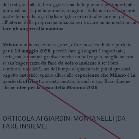
del resto, si tratta di festeggiare una delle persone più importanti –
per qualcuno la più importante, a ragion – della nostra vita. In ogni
parte del mondo, ogni figlia e figlio cerca di rallentare un po’
all’interno della propria quotidianità per trovare un momento in cui
fare gli auguri alla mamma
.
Milano
non fa eccezione e, anzi, offre un sacco di idee perfette
10 maggio 2026
per il
: perchè fare gli auguri è importante,
certo, ma la mamma gradisce anche un bel regalo, meglio ancora
un’esperienza da fare da sola o insieme a te
se
! Potrà
sembrare un cliché, ma del tempo di qualità vale più di qualsiasi
esperienze che Milano è in
oggetto materiale: spazio allora alle
grado di offrire
tra eventi, mostre, brunch e spa. Ecco dunque
idee per la Festa della Mamma 2026
alcune
.
ORTICOLA AI GIARDINI MONTANELLI [DA
FARE INSIEME]