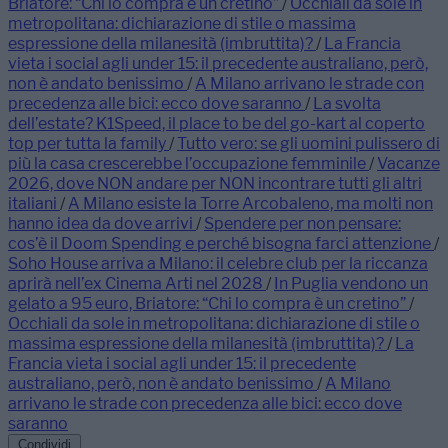
Briatore: “Chi lo compra è un cretino”
/
Occhiali da sole in
metropolitana: dichiarazione di stile o massima
espressione della milanesità (imbruttita)?
/
La Francia
vieta i social agli under 15: il precedente australiano, però,
non è andato benissimo
/
A Milano arrivano le strade con
precedenza alle bici: ecco dove saranno
/
La svolta
dell’estate? K1Speed, il place to be del go-kart al coperto
top per tutta la family
/
Tutto vero: se gli uomini pulissero di
più la casa crescerebbe l’occupazione femminile
/
Vacanze
2026, dove NON andare per NON incontrare tutti gli altri
italiani
/
A Milano esiste la Torre Arcobaleno, ma molti non
hanno idea da dove arrivi
/
Spendere per non pensare:
cos’è il Doom Spending e perché bisogna farci attenzione
/
Soho House arriva a Milano: il celebre club per la riccanza
aprirà nell’ex Cinema Arti nel 2028
/
In Puglia vendono un
gelato a 95 euro, Briatore: “Chi lo compra è un cretino”
/
Occhiali da sole in metropolitana: dichiarazione di stile o
massima espressione della milanesità (imbruttita)?
/
La
Francia vieta i social agli under 15: il precedente
australiano, però, non è andato benissimo
/
A Milano
arrivano le strade con precedenza alle bici: ecco dove
saranno
Condividi