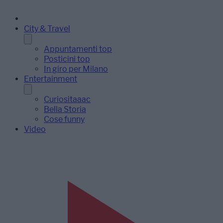
City & Travel
Appuntamenti top
Posticini top
In giro per Milano
Entertainment
Curiositaaac
Bella Storia
Cose funny
Video