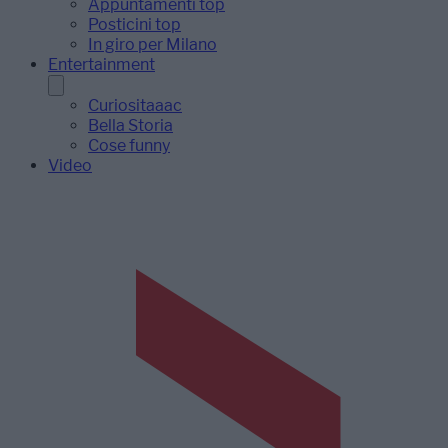
Appuntamenti top
Posticini top
In giro per Milano
Entertainment
Curiositaaac
Bella Storia
Cose funny
Video