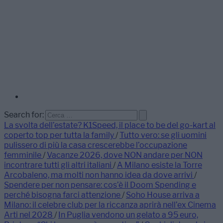
Search for:
La svolta dell’estate? K1Speed, il place to be del go-kart al
coperto top per tutta la family
/
Tutto vero: se gli uomini
pulissero di più la casa crescerebbe l’occupazione
femminile
/
Vacanze 2026, dove NON andare per NON
incontrare tutti gli altri italiani
/
A Milano esiste la Torre
Arcobaleno, ma molti non hanno idea da dove arrivi
/
Spendere per non pensare: cos’è il Doom Spending e
perché bisogna farci attenzione
/
Soho House arriva a
Milano: il celebre club per la riccanza aprirà nell’ex Cinema
Arti nel 2028
/
In Puglia vendono un gelato a 95 euro,