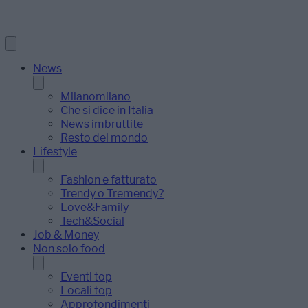
News
Milanomilano
Che si dice in Italia
News imbruttite
Resto del mondo
Lifestyle
Fashion e fatturato
Trendy o Tremendy?
Love&Family
Tech&Social
Job & Money
Non solo food
Eventi top
Locali top
Approfondimenti