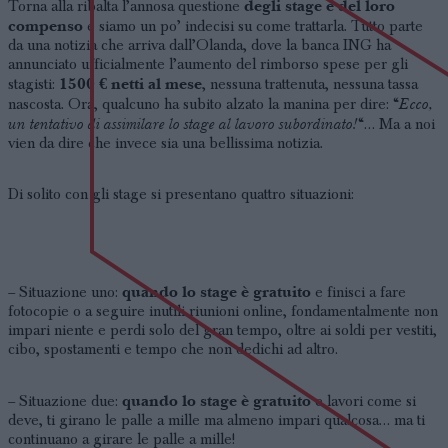
degli stage e del loro
Torna alla ribalta l’annosa questione
compenso
e siamo un po’ indecisi su come trattarla. Tutto parte
da una notizia che arriva dall’Olanda, dove la banca ING ha
annunciato ufficialmente l’aumento del rimborso spese per gli
1500 € netti al mese
stagisti:
, nessuna trattenuta, nessuna tassa
Ecco,
nascosta. Ora, qualcuno ha subito alzato la manina per dire: “
un tentativo di assimilare lo stage al lavoro subordinato!
“… Ma a noi
vien da dire che invece sia una bellissima notizia.
Di solito con gli stage si presentano quattro situazioni:
quando lo stage è gratuito
– Situazione uno:
e finisci a fare
fotocopie o a seguire inutili riunioni online, fondamentalmente non
impari niente e perdi solo del gran tempo, oltre ai soldi per vestiti,
cibo, spostamenti e tempo che non dedichi ad altro.
quando lo stage è gratuito
– Situazione due:
e lavori come si
deve, ti girano le palle a mille ma almeno impari qualcosa… ma ti
continuano a girare le palle a mille!