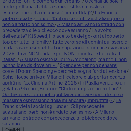
Briatore: “Chi lo compra è un cretino”
/
Occhiali da sole in
metropolitana: dichiarazione di stile o massima
espressione della milanesità (imbruttita)?
/
La Francia
vieta i social agli under 15: il precedente australiano, però,
non è andato benissimo
/
A Milano arrivano le strade con
precedenza alle bici: ecco dove saranno
/
La svolta
dell’estate? K1Speed, il place to be del go-kart al coperto
top per tutta la family
/
Tutto vero: se gli uomini pulissero di
più la casa crescerebbe l’occupazione femminile
/
Vacanze
2026, dove NON andare per NON incontrare tutti gli altri
italiani
/
A Milano esiste la Torre Arcobaleno, ma molti non
hanno idea da dove arrivi
/
Spendere per non pensare:
cos’è il Doom Spending e perché bisogna farci attenzione
/
Soho House arriva a Milano: il celebre club per la riccanza
aprirà nell’ex Cinema Arti nel 2028
/
In Puglia vendono un
gelato a 95 euro, Briatore: “Chi lo compra è un cretino”
/
Occhiali da sole in metropolitana: dichiarazione di stile o
massima espressione della milanesità (imbruttita)?
/
La
Francia vieta i social agli under 15: il precedente
australiano, però, non è andato benissimo
/
A Milano
arrivano le strade con precedenza alle bici: ecco dove
saranno
Condividi