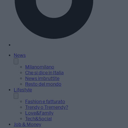
News
Milanomilano
Che si dice in Italia
News imbruttite
Resto del mondo
Lifestyle
Fashion e fatturato
Trendy o Tremendy?
Love&Family
Tech&Social
Job & Money