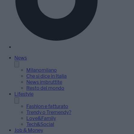
News
Milanomilano
Che si dice in Italia
News imbruttite
Resto del mondo
Lifestyle
Fashion e fatturato
Trendy o Tremendy?
Love&Family
Tech&Social
Job & Money