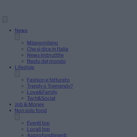
News
Milanomilano
Che si dice in Italia
News imbruttite
Resto del mondo
Lifestyle
Fashion e fatturato
Trendy o Tremendy?
Love&Family
Tech&Social
Job & Money
Non solo food
Eventi top
Locali top
Approfondimenti