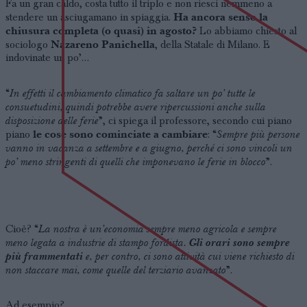
Fa un gran caldo, costa tutto il triplo e non riesci nemmeno a
Ha ancora senso la
stendere un asciugamano in spiaggia.
chiusura completa (o quasi) in agosto?
Lo abbiamo chiesto al
Nazareno Panichella
sociologo
, della Statale di Milano. E
indovinate un po’…
In effetti il cambiamento climatico fa saltare un po’ tutte le
“
consuetudini, quindi potrebbe avere ripercussioni anche sulla
disposizione delle ferie
”, ci spiega il professore, secondo cui piano
le cose sono cominciate a cambiare
Sempre più persone
piano
: “
vanno in vacanza a settembre e a giugno, perché ci sono vincoli un
po’ meno stringenti di quelli che imponevano le ferie in blocco
”.
La nostra è un’economia sempre meno agricola e sempre
Cioè? “
meno legata a industrie di stampo fordista.
Gli orari sono sempre
più frammentati
e, per contro, ci sono attività cui viene richiesto di
non staccare mai, come quelle del terziario avanzato
”.
Ad esempio?