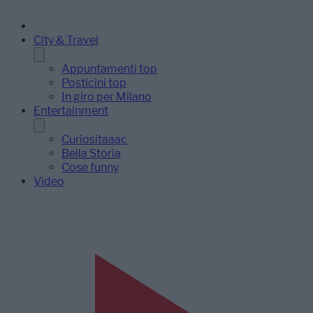
City & Travel
Appuntamenti top
Posticini top
In giro per Milano
Entertainment
Curiositaaac
Bella Storia
Cose funny
Video