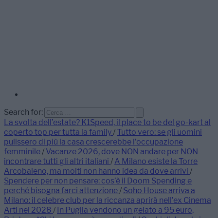
Search for:
La svolta dell’estate? K1Speed, il place to be del go-kart al
coperto top per tutta la family
/
Tutto vero: se gli uomini
pulissero di più la casa crescerebbe l’occupazione
femminile
/
Vacanze 2026, dove NON andare per NON
incontrare tutti gli altri italiani
/
A Milano esiste la Torre
Arcobaleno, ma molti non hanno idea da dove arrivi
/
Spendere per non pensare: cos’è il Doom Spending e
perché bisogna farci attenzione
/
Soho House arriva a
Milano: il celebre club per la riccanza aprirà nell’ex Cinema
Arti nel 2028
/
In Puglia vendono un gelato a 95 euro,