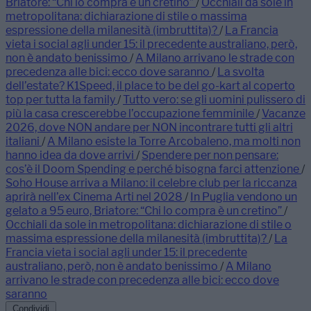
Briatore: “Chi lo compra è un cretino”
/
Occhiali da sole in
metropolitana: dichiarazione di stile o massima
espressione della milanesità (imbruttita)?
/
La Francia
vieta i social agli under 15: il precedente australiano, però,
non è andato benissimo
/
A Milano arrivano le strade con
precedenza alle bici: ecco dove saranno
/
La svolta
dell’estate? K1Speed, il place to be del go-kart al coperto
top per tutta la family
/
Tutto vero: se gli uomini pulissero di
più la casa crescerebbe l’occupazione femminile
/
Vacanze
2026, dove NON andare per NON incontrare tutti gli altri
italiani
/
A Milano esiste la Torre Arcobaleno, ma molti non
hanno idea da dove arrivi
/
Spendere per non pensare:
cos’è il Doom Spending e perché bisogna farci attenzione
/
Soho House arriva a Milano: il celebre club per la riccanza
aprirà nell’ex Cinema Arti nel 2028
/
In Puglia vendono un
gelato a 95 euro, Briatore: “Chi lo compra è un cretino”
/
Occhiali da sole in metropolitana: dichiarazione di stile o
massima espressione della milanesità (imbruttita)?
/
La
Francia vieta i social agli under 15: il precedente
australiano, però, non è andato benissimo
/
A Milano
arrivano le strade con precedenza alle bici: ecco dove
saranno
Condividi