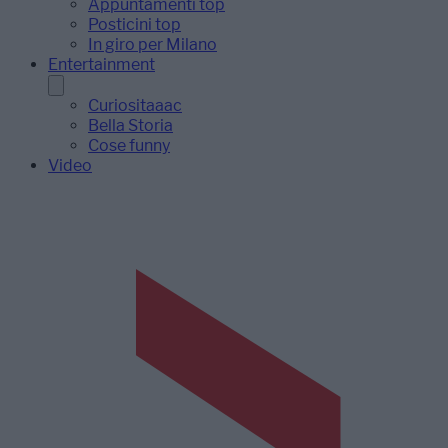
Appuntamenti top
Posticini top
In giro per Milano
Entertainment
Curiositaaac
Bella Storia
Cose funny
Video