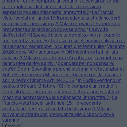
Briatore: “Chi lo compra è un cretino”
/
Occhiali da sole in
metropolitana: dichiarazione di stile o massima
espressione della milanesità (imbruttita)?
/
La Francia
vieta i social agli under 15: il precedente australiano, però,
non è andato benissimo
/
A Milano arrivano le strade con
precedenza alle bici: ecco dove saranno
/
La svolta
dell’estate? K1Speed, il place to be del go-kart al coperto
top per tutta la family
/
Tutto vero: se gli uomini pulissero di
più la casa crescerebbe l’occupazione femminile
/
Vacanze
2026, dove NON andare per NON incontrare tutti gli altri
italiani
/
A Milano esiste la Torre Arcobaleno, ma molti non
hanno idea da dove arrivi
/
Spendere per non pensare:
cos’è il Doom Spending e perché bisogna farci attenzione
/
Soho House arriva a Milano: il celebre club per la riccanza
aprirà nell’ex Cinema Arti nel 2028
/
In Puglia vendono un
gelato a 95 euro, Briatore: “Chi lo compra è un cretino”
/
Occhiali da sole in metropolitana: dichiarazione di stile o
massima espressione della milanesità (imbruttita)?
/
La
Francia vieta i social agli under 15: il precedente
australiano, però, non è andato benissimo
/
A Milano
arrivano le strade con precedenza alle bici: ecco dove
saranno
Condividi