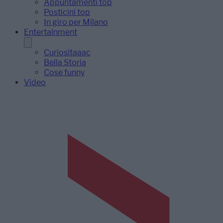
Appuntamenti top
Posticini top
In giro per Milano
Entertainment
Curiositaaac
Bella Storia
Cose funny
Video