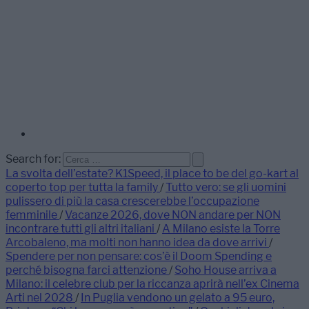
Search for:
La svolta dell’estate? K1Speed, il place to be del go-kart al
coperto top per tutta la family
/
Tutto vero: se gli uomini
pulissero di più la casa crescerebbe l’occupazione
femminile
/
Vacanze 2026, dove NON andare per NON
incontrare tutti gli altri italiani
/
A Milano esiste la Torre
Arcobaleno, ma molti non hanno idea da dove arrivi
/
Spendere per non pensare: cos’è il Doom Spending e
perché bisogna farci attenzione
/
Soho House arriva a
Milano: il celebre club per la riccanza aprirà nell’ex Cinema
Arti nel 2028
/
In Puglia vendono un gelato a 95 euro,