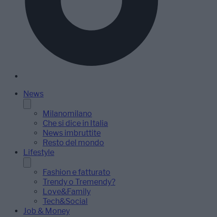
News
Milanomilano
Che si dice in Italia
News imbruttite
Resto del mondo
Lifestyle
Fashion e fatturato
Trendy o Tremendy?
Love&Family
Tech&Social
Job & Money