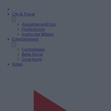
City & Travel
Appuntamenti top
Posticini top
In giro per Milano
Entertainment
Curiositaaac
Bella Storia
Cose funny
Video