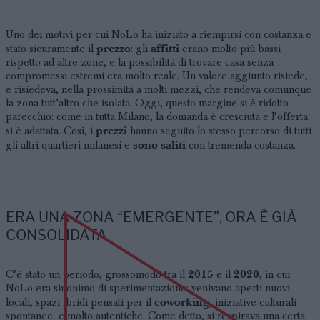
Uno dei motivi per cui NoLo ha iniziato a riempirsi con costanza è
prezzo
affitti
stato sicuramente il
: gli
erano molto più bassi
rispetto ad altre zone, e la possibilità di trovare casa senza
compromessi estremi era molto reale. Un valore aggiunto risiede,
e risiedeva, nella prossimità a molti mezzi, che rendeva comunque
la zona tutt’altro che isolata. Oggi, questo margine si è ridotto
parecchio: come in tutta Milano, la domanda è cresciuta e l’offerta
prezzi
si è adattata. Così, i
hanno seguito lo stesso percorso di tutti
sono saliti
gli altri quartieri milanesi e
con tremenda costanza.
ERA UNA ZONA “EMERGENTE”, ORA È GIÀ
CONSOLIDATA
2015
2020
C’è stato un periodo, grossomodo tra il
e il
, in cui
NoLo era sinonimo di sperimentazione: venivano aperti nuovi
coworking
locali, spazi ibridi pensati per il
, iniziative culturali
spontanee e molto autentiche. Come detto, si respirava una certa