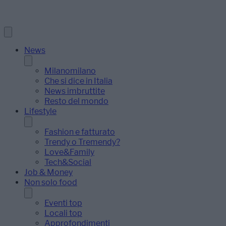
News
Milanomilano
Che si dice in Italia
News imbruttite
Resto del mondo
Lifestyle
Fashion e fatturato
Trendy o Tremendy?
Love&Family
Tech&Social
Job & Money
Non solo food
Eventi top
Locali top
Approfondimenti