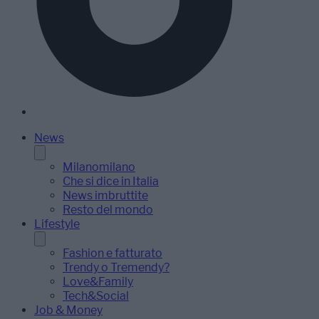
News
Milanomilano
Che si dice in Italia
News imbruttite
Resto del mondo
Lifestyle
Fashion e fatturato
Trendy o Tremendy?
Love&Family
Tech&Social
Job & Money