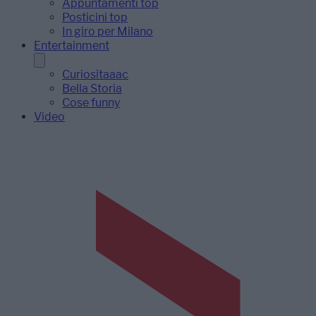
Appuntamenti top
Posticini top
In giro per Milano
Entertainment
Curiositaaac
Bella Storia
Cose funny
Video