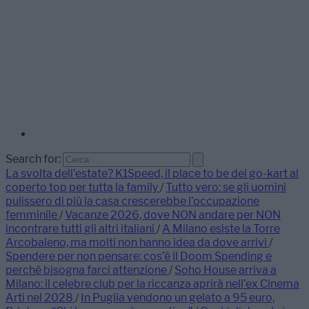
Search for:
La svolta dell’estate? K1Speed, il place to be del go-kart al
coperto top per tutta la family
/
Tutto vero: se gli uomini
pulissero di più la casa crescerebbe l’occupazione
femminile
/
Vacanze 2026, dove NON andare per NON
incontrare tutti gli altri italiani
/
A Milano esiste la Torre
Arcobaleno, ma molti non hanno idea da dove arrivi
/
Spendere per non pensare: cos’è il Doom Spending e
perché bisogna farci attenzione
/
Soho House arriva a
Milano: il celebre club per la riccanza aprirà nell’ex Cinema
Arti nel 2028
/
In Puglia vendono un gelato a 95 euro,