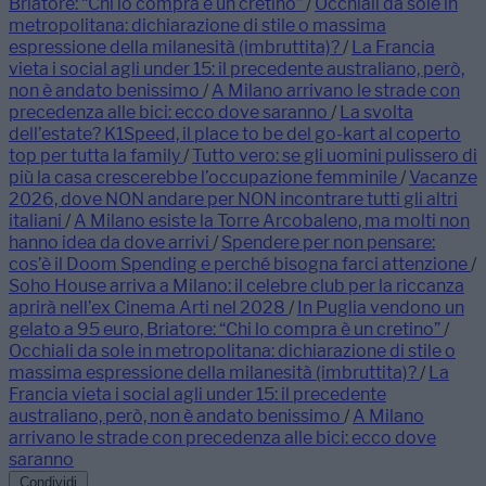
Briatore: “Chi lo compra è un cretino”
/
Occhiali da sole in
metropolitana: dichiarazione di stile o massima
espressione della milanesità (imbruttita)?
/
La Francia
vieta i social agli under 15: il precedente australiano, però,
non è andato benissimo
/
A Milano arrivano le strade con
precedenza alle bici: ecco dove saranno
/
La svolta
dell’estate? K1Speed, il place to be del go-kart al coperto
top per tutta la family
/
Tutto vero: se gli uomini pulissero di
più la casa crescerebbe l’occupazione femminile
/
Vacanze
2026, dove NON andare per NON incontrare tutti gli altri
italiani
/
A Milano esiste la Torre Arcobaleno, ma molti non
hanno idea da dove arrivi
/
Spendere per non pensare:
cos’è il Doom Spending e perché bisogna farci attenzione
/
Soho House arriva a Milano: il celebre club per la riccanza
aprirà nell’ex Cinema Arti nel 2028
/
In Puglia vendono un
gelato a 95 euro, Briatore: “Chi lo compra è un cretino”
/
Occhiali da sole in metropolitana: dichiarazione di stile o
massima espressione della milanesità (imbruttita)?
/
La
Francia vieta i social agli under 15: il precedente
australiano, però, non è andato benissimo
/
A Milano
arrivano le strade con precedenza alle bici: ecco dove
saranno
Condividi