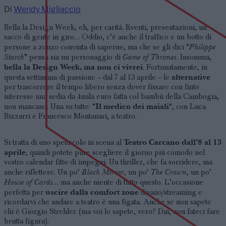
Di
Wendy Migliaccio
Bella la Design Week, eh, per carità. Eventi, presentazioni, un
sacco di gente in giro… Oddio, c’è anche il traffico e un botto di
Philippe
persone a zonzo convinta di saperne, ma che se gli dici “
Starck
Game of Thrones
” pensa sia un personaggio di
. Insomma,
bella la Design Week, ma non ci vivrei
. Fortunatamente, in
alternative
questa settimana di passione – dal 7 al 13 aprile – le
per trascorrere il tempo libero senza dover fissare con finto
interesse una sedia da 4mila euro fatta col bambù della Cambogia,
Il medico dei maiali
non mancano. Una su tutte: “
“, con Luca
Bizzarri e Francesco Montanari, a teatro.
Teatro Carcano dall’8 al 13
Si tratta di uno spettacolo in scena al
aprile
, quindi potete pure scegliere il giorno più comodo nel
vostro calendar fitto di impegni. Un thriller, che fa sorridere, ma
Black Mirror
The Crown
anche riflettere. Un po’
, un po’
, un po’
House of Cards
… ma anche niente di tutto questo. L’occasione
uscire dalla comfort zone
perfetta per
divano/streaming e
ricordarvi che andare a teatro è una figata. Anche se non sapete
chi è Giorgio Strehler (ma voi lo sapete, vero? Dai, non fateci fare
brutta figura).