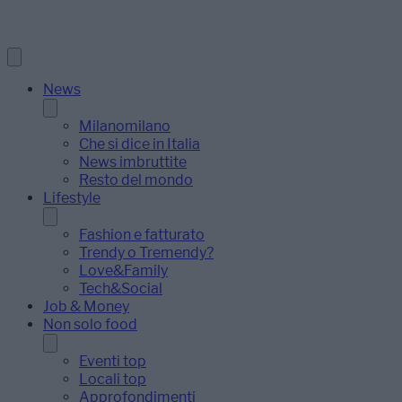
News
Milanomilano
Che si dice in Italia
News imbruttite
Resto del mondo
Lifestyle
Fashion e fatturato
Trendy o Tremendy?
Love&Family
Tech&Social
Job & Money
Non solo food
Eventi top
Locali top
Approfondimenti