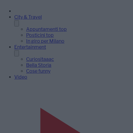
City & Travel
Appuntamenti top
Posticini top
In giro per Milano
Entertainment
Curiositaaac
Bella Storia
Cose funny
Video