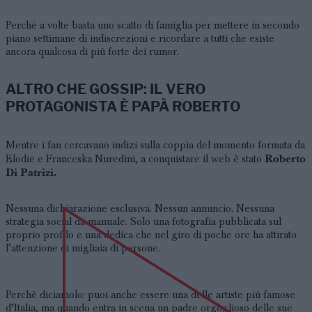
Perché a volte basta uno scatto di famiglia per mettere in secondo
piano settimane di indiscrezioni e ricordare a tutti che esiste
ancora qualcosa di più forte dei rumor.
ALTRO CHE GOSSIP: IL VERO
PROTAGONISTA È PAPÀ ROBERTO
Mentre i fan cercavano indizi sulla coppia del momento formata da
Roberto
Elodie e Franceska Nuredini, a conquistare il web è stato
Di Patrizi.
Nessuna dichiarazione esclusiva. Nessun annuncio. Nessuna
strategia social da manuale. Solo una fotografia pubblicata sul
proprio profilo e una dedica che nel giro di poche ore ha attirato
l’attenzione di migliaia di persone.
Perché diciamolo: puoi anche essere una delle artiste più famose
d’Italia, ma quando entra in scena un padre orgoglioso delle sue