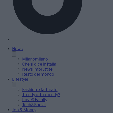
News
Milanomilano
Che si dice in Italia
News imbruttite
Resto del mondo
Lifestyle
Fashion e fatturato
Trendy o Tremendy?
Love&Family
Tech&Social
Job & Money