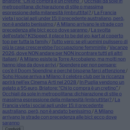
Briatore: “Chi lo compra è un cretino”
/
Occhiali da sole in
metropolitana: dichiarazione di stile o massima
espressione della milanesità (imbruttita)?
/
La Francia
vieta i social agli under 15: il precedente australiano, però,
non è andato benissimo
/
A Milano arrivano le strade con
precedenza alle bici: ecco dove saranno
/
La svolta
dell’estate? K1Speed, il place to be del go-kart al coperto
top per tutta la family
/
Tutto vero: se gli uomini pulissero di
più la casa crescerebbe l’occupazione femminile
/
Vacanze
2026, dove NON andare per NON incontrare tutti gli altri
italiani
/
A Milano esiste la Torre Arcobaleno, ma molti non
hanno idea da dove arrivi
/
Spendere per non pensare:
cos’è il Doom Spending e perché bisogna farci attenzione
/
Soho House arriva a Milano: il celebre club per la riccanza
aprirà nell’ex Cinema Arti nel 2028
/
In Puglia vendono un
gelato a 95 euro, Briatore: “Chi lo compra è un cretino”
/
Occhiali da sole in metropolitana: dichiarazione di stile o
massima espressione della milanesità (imbruttita)?
/
La
Francia vieta i social agli under 15: il precedente
australiano, però, non è andato benissimo
/
A Milano
arrivano le strade con precedenza alle bici: ecco dove
saranno
Condividi