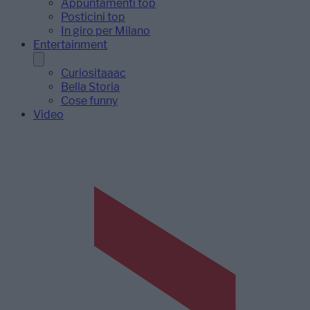
Appuntamenti top
Posticini top
In giro per Milano
Entertainment
Curiositaaac
Bella Storia
Cose funny
Video