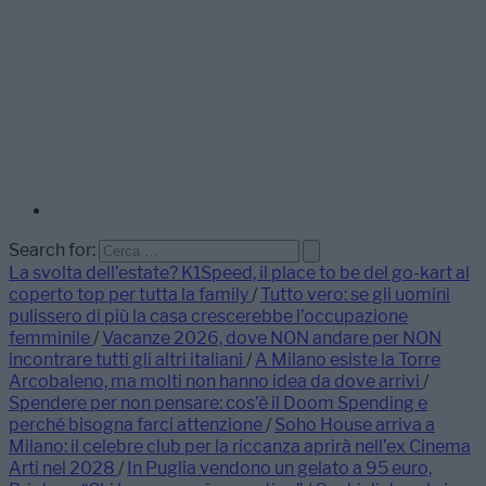
Search for:
La svolta dell’estate? K1Speed, il place to be del go-kart al
coperto top per tutta la family
/
Tutto vero: se gli uomini
pulissero di più la casa crescerebbe l’occupazione
femminile
/
Vacanze 2026, dove NON andare per NON
incontrare tutti gli altri italiani
/
A Milano esiste la Torre
Arcobaleno, ma molti non hanno idea da dove arrivi
/
Spendere per non pensare: cos’è il Doom Spending e
perché bisogna farci attenzione
/
Soho House arriva a
Milano: il celebre club per la riccanza aprirà nell’ex Cinema
Arti nel 2028
/
In Puglia vendono un gelato a 95 euro,