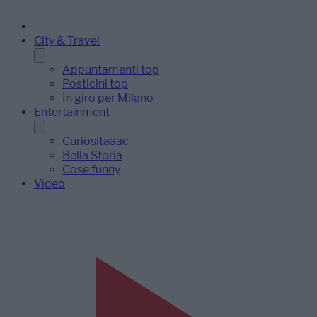
City & Travel
Appuntamenti top
Posticini top
In giro per Milano
Entertainment
Curiositaaac
Bella Storia
Cose funny
Video