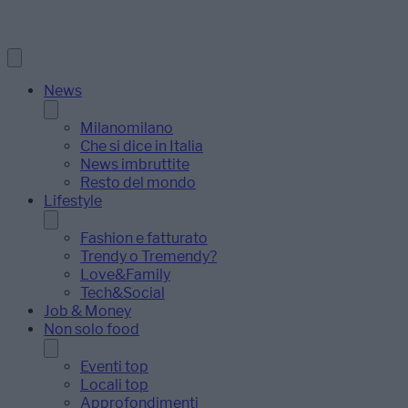
News
Milanomilano
Che si dice in Italia
News imbruttite
Resto del mondo
Lifestyle
Fashion e fatturato
Trendy o Tremendy?
Love&Family
Tech&Social
Job & Money
Non solo food
Eventi top
Locali top
Approfondimenti