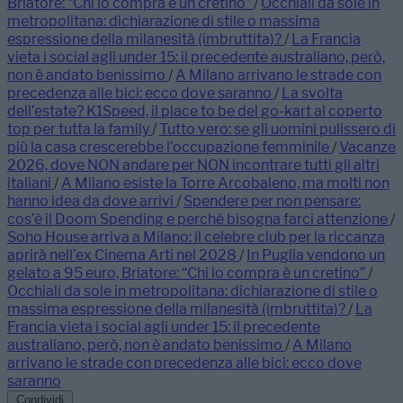
Briatore: “Chi lo compra è un cretino”
/
Occhiali da sole in
metropolitana: dichiarazione di stile o massima
espressione della milanesità (imbruttita)?
/
La Francia
vieta i social agli under 15: il precedente australiano, però,
non è andato benissimo
/
A Milano arrivano le strade con
precedenza alle bici: ecco dove saranno
/
La svolta
dell’estate? K1Speed, il place to be del go-kart al coperto
top per tutta la family
/
Tutto vero: se gli uomini pulissero di
più la casa crescerebbe l’occupazione femminile
/
Vacanze
2026, dove NON andare per NON incontrare tutti gli altri
italiani
/
A Milano esiste la Torre Arcobaleno, ma molti non
hanno idea da dove arrivi
/
Spendere per non pensare:
cos’è il Doom Spending e perché bisogna farci attenzione
/
Soho House arriva a Milano: il celebre club per la riccanza
aprirà nell’ex Cinema Arti nel 2028
/
In Puglia vendono un
gelato a 95 euro, Briatore: “Chi lo compra è un cretino”
/
Occhiali da sole in metropolitana: dichiarazione di stile o
massima espressione della milanesità (imbruttita)?
/
La
Francia vieta i social agli under 15: il precedente
australiano, però, non è andato benissimo
/
A Milano
arrivano le strade con precedenza alle bici: ecco dove
saranno
Condividi