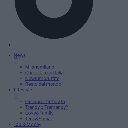
News
Milanomilano
Che si dice in Italia
News imbruttite
Resto del mondo
Lifestyle
Fashion e fatturato
Trendy o Tremendy?
Love&Family
Tech&Social
Job & Money