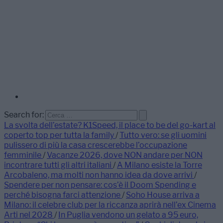
Search for:
La svolta dell’estate? K1Speed, il place to be del go-kart al
coperto top per tutta la family
/
Tutto vero: se gli uomini
pulissero di più la casa crescerebbe l’occupazione
femminile
/
Vacanze 2026, dove NON andare per NON
incontrare tutti gli altri italiani
/
A Milano esiste la Torre
Arcobaleno, ma molti non hanno idea da dove arrivi
/
Spendere per non pensare: cos’è il Doom Spending e
perché bisogna farci attenzione
/
Soho House arriva a
Milano: il celebre club per la riccanza aprirà nell’ex Cinema
Arti nel 2028
/
In Puglia vendono un gelato a 95 euro,