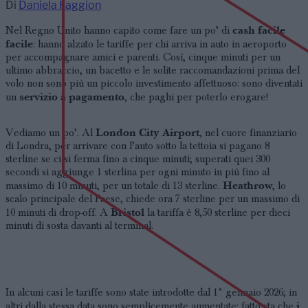
Di
Daniela Faggion
cash facile
Nel Regno Unito hanno capito come fare un po’ di
facile
: hanno alzato le tariffe per chi arriva in auto in aeroporto
per accompagnare amici e parenti. Così, cinque minuti per un
ultimo abbraccio, un bacetto e le solite raccomandazioni prima del
volo non sono più un piccolo investimento affettuoso: sono diventati
servizio a pagamento
un
, che paghi per poterlo erogare!
London City Airport
Vediamo un po’. Al
, nel cuore finanziario
di Londra, per arrivare con l’auto sotto la tettoia si pagano 8
sterline se ci si ferma fino a cinque minuti; superati quei 300
secondi si aggiunge 1 sterlina per ogni minuto in più fino al
Heathrow
massimo di 10 minuti, per un totale di 13 sterline.
, lo
scalo principale del Paese, chiede ora 7 sterline per un massimo di
Bristol
10 minuti di drop-off. A
la tariffa è 8,50 sterline per dieci
minuti di sosta davanti al terminal.
In alcuni casi le tariffe sono state introdotte dal 1° gennaio 2026; in
i
altri dalla stessa data sono semplicemente aumentate: fatto sta che