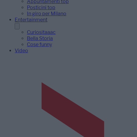
Appuntamenti top
Posticini top
In giro per Milano
Entertainment
Curiositaaac
Bella Storia
Cose funny
Video