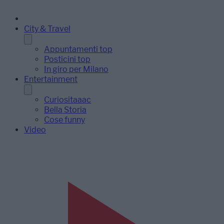
City & Travel
Appuntamenti top
Posticini top
In giro per Milano
Entertainment
Curiositaaac
Bella Storia
Cose funny
Video