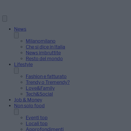
News
Milanomilano
Che si dice in Italia
News imbruttite
Resto del mondo
Lifestyle
Fashion e fatturato
Trendy o Tremendy?
Love&Family
Tech&Social
Job & Money
Non solo food
Eventi top
Locali top
Approfondimenti