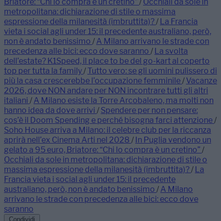
Briatore: “Chi lo compra è un cretino”
/
Occhiali da sole in
metropolitana: dichiarazione di stile o massima
espressione della milanesità (imbruttita)?
/
La Francia
vieta i social agli under 15: il precedente australiano, però,
non è andato benissimo
/
A Milano arrivano le strade con
precedenza alle bici: ecco dove saranno
/
La svolta
dell’estate? K1Speed, il place to be del go-kart al coperto
top per tutta la family
/
Tutto vero: se gli uomini pulissero di
più la casa crescerebbe l’occupazione femminile
/
Vacanze
2026, dove NON andare per NON incontrare tutti gli altri
italiani
/
A Milano esiste la Torre Arcobaleno, ma molti non
hanno idea da dove arrivi
/
Spendere per non pensare:
cos’è il Doom Spending e perché bisogna farci attenzione
/
Soho House arriva a Milano: il celebre club per la riccanza
aprirà nell’ex Cinema Arti nel 2028
/
In Puglia vendono un
gelato a 95 euro, Briatore: “Chi lo compra è un cretino”
/
Occhiali da sole in metropolitana: dichiarazione di stile o
massima espressione della milanesità (imbruttita)?
/
La
Francia vieta i social agli under 15: il precedente
australiano, però, non è andato benissimo
/
A Milano
arrivano le strade con precedenza alle bici: ecco dove
saranno
Condividi