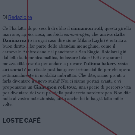
Di
Redazione
cinnamon roll
Ce l’ha fatta: dopo secoli di oblio il
, questa girella
manontroppo
arriva dalla
marrone, appiccicosa, morbida
, che
Danimarca
(o in ogni caso direzione Milano-Laghi) è entrata a
buon diritto a far parte delle abitudini meneghine, come il
carnevale Ambrosiano e il panettone a San Biagio. Rotolarsi giù
dal letto la domenica mattina, indossare tuta e UGG e spararsi
l’ultima bakery vista
mezza città deserta per andare a provare
sui social
è un rituale post hangover irrinunciabile per chi opera
settimanalmente in modalità imbruttito. Che dite, siamo pronti a
farla diventare il nuovo sushi? Noi ci siamo portati avanti, e vi
Cinnamon roll tour
proponiamo un
, una specie di percorso vita
per diventare dei veri pro della pasticceria nordeuropea. Non dite
nulla al vostro nutrizionista, tanto anche lui lo ha già fatto mille
volte.
LOSTE CAFÈ