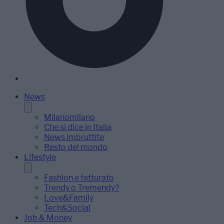
News
Milanomilano
Che si dice in Italia
News imbruttite
Resto del mondo
Lifestyle
Fashion e fatturato
Trendy o Tremendy?
Love&Family
Tech&Social
Job & Money