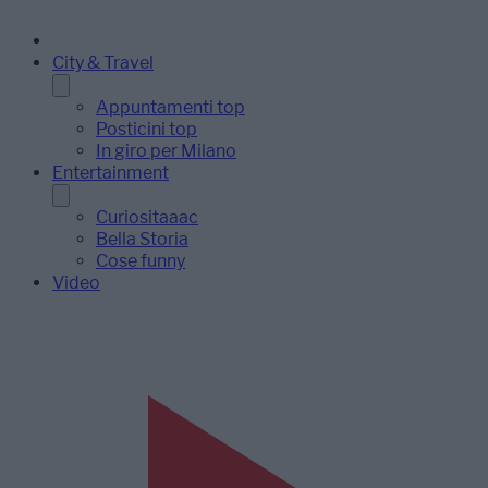
City & Travel
Appuntamenti top
Posticini top
In giro per Milano
Entertainment
Curiositaaac
Bella Storia
Cose funny
Video