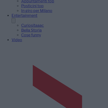
Appuntamenti top
Posticini top
In giro per Milano
Entertainment
Curiositaaac
Bella Storia
Cose funny
Video