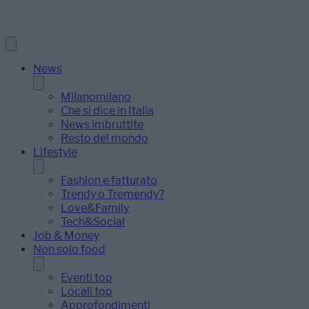
News
Milanomilano
Che si dice in Italia
News imbruttite
Resto del mondo
Lifestyle
Fashion e fatturato
Trendy o Tremendy?
Love&Family
Tech&Social
Job & Money
Non solo food
Eventi top
Locali top
Approfondimenti