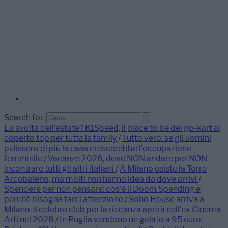
Search for:
La svolta dell’estate? K1Speed, il place to be del go-kart al
coperto top per tutta la family
/
Tutto vero: se gli uomini
pulissero di più la casa crescerebbe l’occupazione
femminile
/
Vacanze 2026, dove NON andare per NON
incontrare tutti gli altri italiani
/
A Milano esiste la Torre
Arcobaleno, ma molti non hanno idea da dove arrivi
/
Spendere per non pensare: cos’è il Doom Spending e
perché bisogna farci attenzione
/
Soho House arriva a
Milano: il celebre club per la riccanza aprirà nell’ex Cinema
Arti nel 2028
/
In Puglia vendono un gelato a 95 euro,