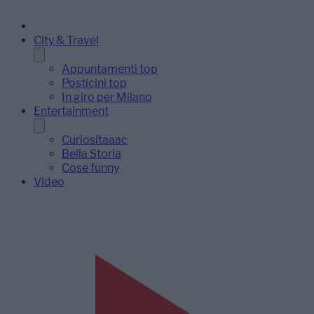
City & Travel
Appuntamenti top
Posticini top
In giro per Milano
Entertainment
Curiositaaac
Bella Storia
Cose funny
Video