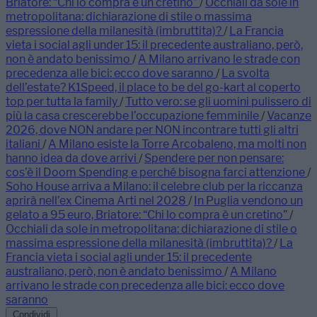
Briatore: “Chi lo compra è un cretino”
/
Occhiali da sole in
metropolitana: dichiarazione di stile o massima
espressione della milanesità (imbruttita)?
/
La Francia
vieta i social agli under 15: il precedente australiano, però,
non è andato benissimo
/
A Milano arrivano le strade con
precedenza alle bici: ecco dove saranno
/
La svolta
dell’estate? K1Speed, il place to be del go-kart al coperto
top per tutta la family
/
Tutto vero: se gli uomini pulissero di
più la casa crescerebbe l’occupazione femminile
/
Vacanze
2026, dove NON andare per NON incontrare tutti gli altri
italiani
/
A Milano esiste la Torre Arcobaleno, ma molti non
hanno idea da dove arrivi
/
Spendere per non pensare:
cos’è il Doom Spending e perché bisogna farci attenzione
/
Soho House arriva a Milano: il celebre club per la riccanza
aprirà nell’ex Cinema Arti nel 2028
/
In Puglia vendono un
gelato a 95 euro, Briatore: “Chi lo compra è un cretino”
/
Occhiali da sole in metropolitana: dichiarazione di stile o
massima espressione della milanesità (imbruttita)?
/
La
Francia vieta i social agli under 15: il precedente
australiano, però, non è andato benissimo
/
A Milano
arrivano le strade con precedenza alle bici: ecco dove
saranno
Condividi