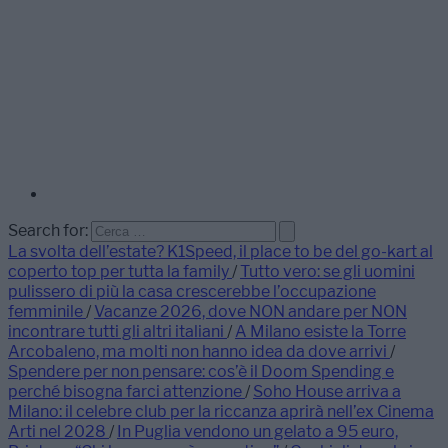
Search for:
La svolta dell’estate? K1Speed, il place to be del go-kart al
coperto top per tutta la family
/
Tutto vero: se gli uomini
pulissero di più la casa crescerebbe l’occupazione
femminile
/
Vacanze 2026, dove NON andare per NON
incontrare tutti gli altri italiani
/
A Milano esiste la Torre
Arcobaleno, ma molti non hanno idea da dove arrivi
/
Spendere per non pensare: cos’è il Doom Spending e
perché bisogna farci attenzione
/
Soho House arriva a
Milano: il celebre club per la riccanza aprirà nell’ex Cinema
Arti nel 2028
/
In Puglia vendono un gelato a 95 euro,