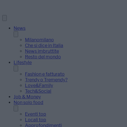
News
Milanomilano
Che si dice in Italia
News imbruttite
Resto del mondo
Lifestyle
Fashion e fatturato
Trendy o Tremendy?
Love&Family
Tech&Social
Job & Money
Non solo food
Eventi top
Locali top
Approfondimenti