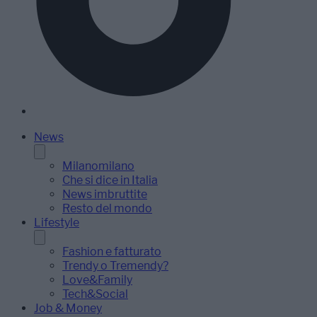
News
Milanomilano
Che si dice in Italia
News imbruttite
Resto del mondo
Lifestyle
Fashion e fatturato
Trendy o Tremendy?
Love&Family
Tech&Social
Job & Money