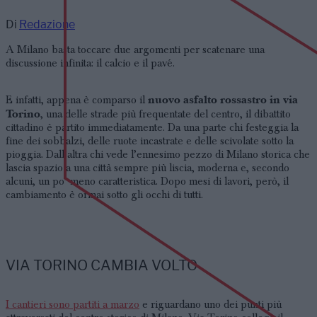
Di
Redazione
A Milano basta toccare due argomenti per scatenare una
discussione infinita: il calcio e il pavé.
nuovo asfalto rossastro in via
E infatti, appena è comparso il
Torino
, una delle strade più frequentate del centro, il dibattito
cittadino è partito immediatamente. Da una parte chi festeggia la
fine dei sobbalzi, delle ruote incastrate e delle scivolate sotto la
pioggia. Dall’altra chi vede l’ennesimo pezzo di Milano storica che
lascia spazio a una
città sempre più liscia, moderna e, secondo
alcuni, un po’ meno caratteristica
. Dopo mesi di lavori, però, il
cambiamento è ormai sotto gli occhi di tutti.
VIA TORINO CAMBIA VOLTO
I cantieri sono partiti a marzo
e riguardano uno dei punti più