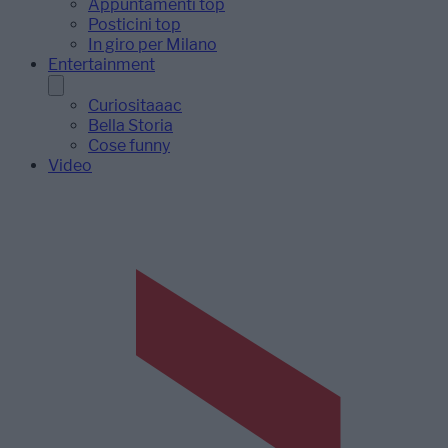
Appuntamenti top
Posticini top
In giro per Milano
Entertainment
Curiositaaac
Bella Storia
Cose funny
Video