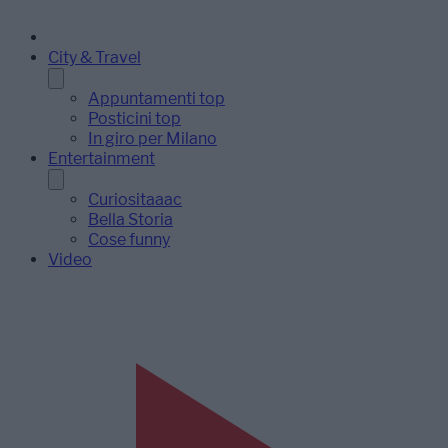
City & Travel
Appuntamenti top
Posticini top
In giro per Milano
Entertainment
Curiositaaac
Bella Storia
Cose funny
Video