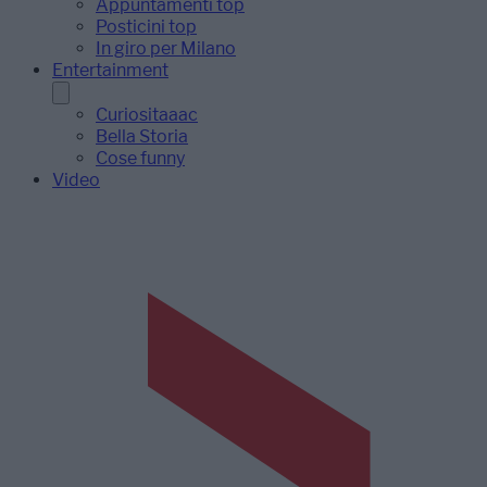
Appuntamenti top
Posticini top
In giro per Milano
Entertainment
Curiositaaac
Bella Storia
Cose funny
Video