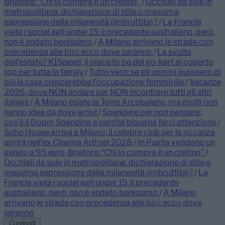
Briatore: “Chi lo compra è un cretino”
/
Occhiali da sole in
metropolitana: dichiarazione di stile o massima
espressione della milanesità (imbruttita)?
/
La Francia
vieta i social agli under 15: il precedente australiano, però,
non è andato benissimo
/
A Milano arrivano le strade con
precedenza alle bici: ecco dove saranno
/
La svolta
dell’estate? K1Speed, il place to be del go-kart al coperto
top per tutta la family
/
Tutto vero: se gli uomini pulissero di
più la casa crescerebbe l’occupazione femminile
/
Vacanze
2026, dove NON andare per NON incontrare tutti gli altri
italiani
/
A Milano esiste la Torre Arcobaleno, ma molti non
hanno idea da dove arrivi
/
Spendere per non pensare:
cos’è il Doom Spending e perché bisogna farci attenzione
/
Soho House arriva a Milano: il celebre club per la riccanza
aprirà nell’ex Cinema Arti nel 2028
/
In Puglia vendono un
gelato a 95 euro, Briatore: “Chi lo compra è un cretino”
/
Occhiali da sole in metropolitana: dichiarazione di stile o
massima espressione della milanesità (imbruttita)?
/
La
Francia vieta i social agli under 15: il precedente
australiano, però, non è andato benissimo
/
A Milano
arrivano le strade con precedenza alle bici: ecco dove
saranno
Condividi