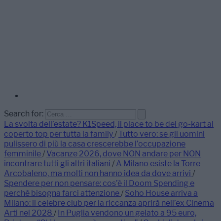
Search for:
La svolta dell’estate? K1Speed, il place to be del go-kart al
coperto top per tutta la family
/
Tutto vero: se gli uomini
pulissero di più la casa crescerebbe l’occupazione
femminile
/
Vacanze 2026, dove NON andare per NON
incontrare tutti gli altri italiani
/
A Milano esiste la Torre
Arcobaleno, ma molti non hanno idea da dove arrivi
/
Spendere per non pensare: cos’è il Doom Spending e
perché bisogna farci attenzione
/
Soho House arriva a
Milano: il celebre club per la riccanza aprirà nell’ex Cinema
Arti nel 2028
/
In Puglia vendono un gelato a 95 euro,