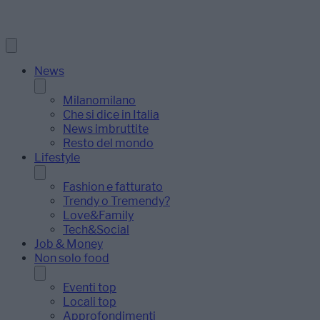
News
Milanomilano
Che si dice in Italia
News imbruttite
Resto del mondo
Lifestyle
Fashion e fatturato
Trendy o Tremendy?
Love&Family
Tech&Social
Job & Money
Non solo food
Eventi top
Locali top
Approfondimenti