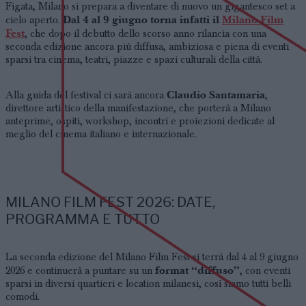
Figata, Milano si prepara a diventare di nuovo un gigantesco set a
Dal 4 al 9 giugno torna infatti il
Milano Film
cielo aperto.
Fest
, che dopo il debutto dello scorso anno rilancia con una
seconda edizione ancora più diffusa, ambiziosa e piena di eventi
sparsi tra cinema, teatri, piazze e spazi culturali della città.
Claudio Santamaria
Alla guida del festival ci sarà ancora
,
direttore artistico della manifestazione, che porterà a Milano
anteprime, ospiti, workshop, incontri e proiezioni dedicate al
meglio del cinema italiano e internazionale.
MILANO FILM FEST 2026: DATE,
PROGRAMMA E TUTTO
La seconda edizione del Milano Film Fest si terrà dal 4 al 9 giugno
format “diffuso”
2026 e continuerà a puntare su un
, con eventi
sparsi in diversi quartieri e location milanesi, così siamo tutti belli
comodi.