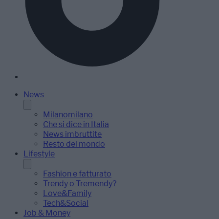
News
Milanomilano
Che si dice in Italia
News imbruttite
Resto del mondo
Lifestyle
Fashion e fatturato
Trendy o Tremendy?
Love&Family
Tech&Social
Job & Money