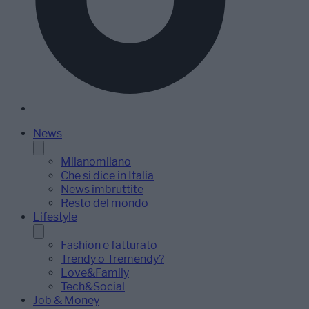
News
Milanomilano
Che si dice in Italia
News imbruttite
Resto del mondo
Lifestyle
Fashion e fatturato
Trendy o Tremendy?
Love&Family
Tech&Social
Job & Money