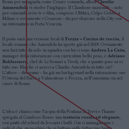
Claudio
Roma per mangiarla come Cesare comanda, allora
Ammendola
vi risolve l’inghippo. Il Claudione nazionale – noto
per ennemila serie tv e film, compreso I Mitici, Colpo Gobbo a
Milano e ovviamente i Cesaroni – sta per sbarcare nella City con
un ristorantino in Porta Venezia.
Frezza – Cucina de coccio
Il posto sarà una versione local di
, il
locale romano che Amendola ha aperto già nel 2018. Ovviamente
Andrea La Caita
non farà tutto da solo: in squadra con lui ci sono
,
Adriano
manager della ristorazione con curriculum bello peso, e
Baldassarre
, chef de Li Somari a Tivoli, che a quanto pare sa er
fatto suo. Ma che ci azzecca Claudio Amendola in tutto ciò?
L’attore – dicevamo – ha già un background nella ristorazione: sue
l’Osteria del Parco a Valmontone e Frezza, nell’omonima via nel
cuore di Roma.
L’idea è chiara come l’acqua della Fontana di Trevi e l’hanno
trattoria curata ed elegante
spiegata al Gambero Rosso: una
,
con piatti old school da leccarsi i baffi. Già ci immaginiamo i
radical chic meneghini che si buttano sulle fettuccine burro,