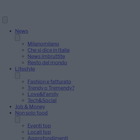
News
Milanomilano
Che si dice in Italia
News imbruttite
Resto del mondo
Lifestyle
Fashion e fatturato
Trendy o Tremendy?
Love&Family
Tech&Social
Job & Money
Non solo food
Eventi top
Locali top
Approfondimenti