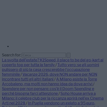
Search for:
La svolta dell’estate? K1Speed, il place to be del go-kart al
coperto top per tutta la family
/
Tutto vero: se gli uomini
pulissero di più la casa crescerebbe l’occupazione
femminile
/
Vacanze 2026, dove NON andare per NON
incontrare tutti gli altri italiani
/
A Milano esiste la Torre
Arcobaleno, ma molti non hanno idea da dove arrivi
/
Spendere per non pensare: cos’è il Doom Spending e
perché bisogna farci attenzione
/
Soho House arriva a
Milano: il celebre club per la riccanza aprirà nell’ex Cinema
Arti nel 2028
/
In Puglia vendono un gelato a 95 euro,