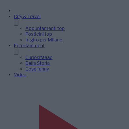
City & Travel
Appuntamenti top
Posticini top
In giro per Milano
Entertainment
Curiositaaac
Bella Storia
Cose funny
Video