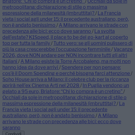
Briatore: “Chi lo compra è un cretino”
/
Occhiali da sole in
metropolitana: dichiarazione di stile o massima
espressione della milanesità (imbruttita)?
/
La Francia
vieta i social agli under 15: il precedente australiano, però,
non è andato benissimo
/
A Milano arrivano le strade con
precedenza alle bici: ecco dove saranno
/
La svolta
dell’estate? K1Speed, il place to be del go-kart al coperto
top per tutta la family
/
Tutto vero: se gli uomini pulissero di
più la casa crescerebbe l’occupazione femminile
/
Vacanze
2026, dove NON andare per NON incontrare tutti gli altri
italiani
/
A Milano esiste la Torre Arcobaleno, ma molti non
hanno idea da dove arrivi
/
Spendere per non pensare:
cos’è il Doom Spending e perché bisogna farci attenzione
/
Soho House arriva a Milano: il celebre club per la riccanza
aprirà nell’ex Cinema Arti nel 2028
/
In Puglia vendono un
gelato a 95 euro, Briatore: “Chi lo compra è un cretino”
/
Occhiali da sole in metropolitana: dichiarazione di stile o
massima espressione della milanesità (imbruttita)?
/
La
Francia vieta i social agli under 15: il precedente
australiano, però, non è andato benissimo
/
A Milano
arrivano le strade con precedenza alle bici: ecco dove
saranno
Condividi