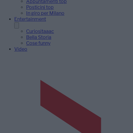
Appuntamenti top
Posticini top
In giro per Milano
Entertainment
Curiositaaac
Bella Storia
Cose funny
Video