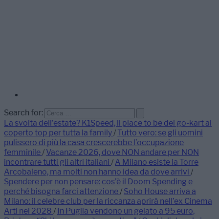
Search for:
La svolta dell’estate? K1Speed, il place to be del go-kart al
coperto top per tutta la family
/
Tutto vero: se gli uomini
pulissero di più la casa crescerebbe l’occupazione
femminile
/
Vacanze 2026, dove NON andare per NON
incontrare tutti gli altri italiani
/
A Milano esiste la Torre
Arcobaleno, ma molti non hanno idea da dove arrivi
/
Spendere per non pensare: cos’è il Doom Spending e
perché bisogna farci attenzione
/
Soho House arriva a
Milano: il celebre club per la riccanza aprirà nell’ex Cinema
Arti nel 2028
/
In Puglia vendono un gelato a 95 euro,