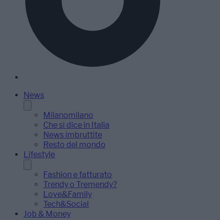
News
Milanomilano
Che si dice in Italia
News imbruttite
Resto del mondo
Lifestyle
Fashion e fatturato
Trendy o Tremendy?
Love&Family
Tech&Social
Job & Money