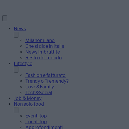
News
Milanomilano
Che si dice in Italia
News imbruttite
Resto del mondo
Lifestyle
Fashion e fatturato
Trendy o Tremendy?
Love&Family
Tech&Social
Job & Money
Non solo food
Eventi top
Locali top
Approfondimenti