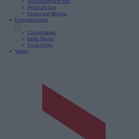
Appuntamenti top
Posticini top
In giro per Milano
Entertainment
Curiositaaac
Bella Storia
Cose funny
Video