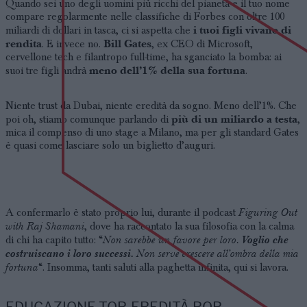
Quando sei uno degli uomini più ricchi del pianeta e il tuo nome
compare regolarmente nelle classifiche di Forbes con oltre 100
i tuoi figli vivano di
miliardi di dollari in tasca, ci si aspetta che
rendita
Bill Gates
. E invece no.
, ex CEO di Microsoft,
cervellone tech e filantropo full-time, ha sganciato la bomba: ai
meno dell’1% della sua fortuna
suoi tre figli andrà
.
Niente trust da Dubai, niente eredità da sogno. Meno dell’1%. Che
più di un miliardo a testa
poi oh, stiamo comunque parlando di
,
mica il compenso di uno stage a Milano, ma per gli standard Gates
è quasi come lasciare solo un biglietto d’auguri.
Figuring Out
A confermarlo è stato proprio lui, durante il podcast
with Raj Shamani
, dove ha raccontato la sua filosofia con la calma
Non sarebbe un favore per loro.
Voglio che
di chi ha capito tutto: “
costruiscano i loro successi.
Non serve crescere all’ombra della mia
fortuna
“. Insomma, tanti saluti alla paghetta infinita, qui si lavora.