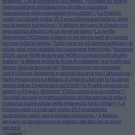
Briatore: “Chi lo compra è un cretino”
/
Occhiali da sole in
metropolitana: dichiarazione di stile o massima
espressione della milanesità (imbruttita)?
/
La Francia
vieta i social agli under 15: il precedente australiano, però,
non è andato benissimo
/
A Milano arrivano le strade con
precedenza alle bici: ecco dove saranno
/
La svolta
dell’estate? K1Speed, il place to be del go-kart al coperto
top per tutta la family
/
Tutto vero: se gli uomini pulissero di
più la casa crescerebbe l’occupazione femminile
/
Vacanze
2026, dove NON andare per NON incontrare tutti gli altri
italiani
/
A Milano esiste la Torre Arcobaleno, ma molti non
hanno idea da dove arrivi
/
Spendere per non pensare:
cos’è il Doom Spending e perché bisogna farci attenzione
/
Soho House arriva a Milano: il celebre club per la riccanza
aprirà nell’ex Cinema Arti nel 2028
/
In Puglia vendono un
gelato a 95 euro, Briatore: “Chi lo compra è un cretino”
/
Occhiali da sole in metropolitana: dichiarazione di stile o
massima espressione della milanesità (imbruttita)?
/
La
Francia vieta i social agli under 15: il precedente
australiano, però, non è andato benissimo
/
A Milano
arrivano le strade con precedenza alle bici: ecco dove
saranno
Condividi