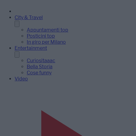
City & Travel
Appuntamenti top
Posticini top
In giro per Milano
Entertainment
Curiositaaac
Bella Storia
Cose funny
Video