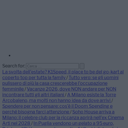
Search for:
La svolta dell’estate? K1Speed, il place to be del go-kart al
coperto top per tutta la family
/
Tutto vero: se gli uomini
pulissero di più la casa crescerebbe l’occupazione
femminile
/
Vacanze 2026, dove NON andare per NON
incontrare tutti gli altri italiani
/
A Milano esiste la Torre
Arcobaleno, ma molti non hanno idea da dove arrivi
/
Spendere per non pensare: cos’è il Doom Spending e
perché bisogna farci attenzione
/
Soho House arriva a
Milano: il celebre club per la riccanza aprirà nell’ex Cinema
Arti nel 2028
/
In Puglia vendono un gelato a 95 euro,