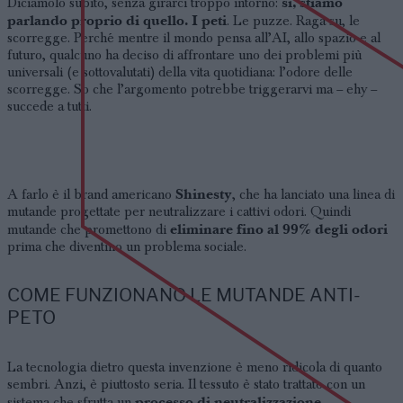
sì, stiamo
Diciamolo subito, senza girarci troppo intorno:
parlando proprio di quello. I peti
. Le puzze. Raga su, le
scorregge. Perché mentre il mondo pensa all’AI, allo spazio e al
futuro, qualcuno ha deciso di affrontare uno dei problemi più
universali (e sottovalutati) della vita quotidiana: l’odore delle
scorregge. So che l’argomento potrebbe triggerarvi ma – ehy –
succede a tutti.
Shinesty
A farlo è il brand americano
, che ha lanciato una linea di
mutande progettate per neutralizzare i cattivi odori. Quindi
eliminare fino al 99% degli odori
mutande che promettono di
prima che diventino un problema sociale.
COME FUNZIONANO LE MUTANDE ANTI-
PETO
La tecnologia dietro questa invenzione è meno ridicola di quanto
sembri. Anzi, è piuttosto seria. Il tessuto è stato trattato con un
processo di neutralizzazione
sistema che sfrutta un