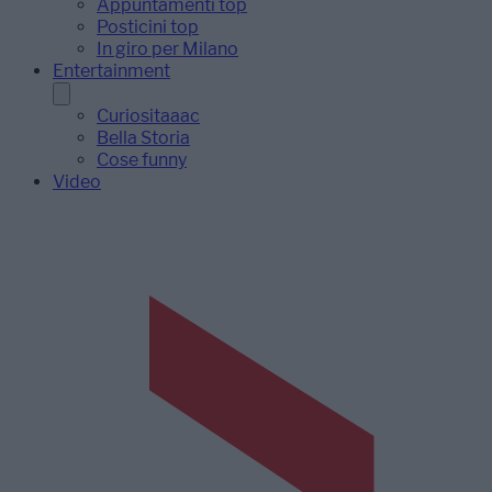
Appuntamenti top
Posticini top
In giro per Milano
Entertainment
Curiositaaac
Bella Storia
Cose funny
Video