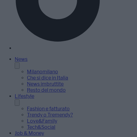
News
Milanomilano
Che si dice in Italia
News imbruttite
Resto del mondo
Lifestyle
Fashion e fatturato
Trendy o Tremendy?
Love&Family
Tech&Social
Job & Money