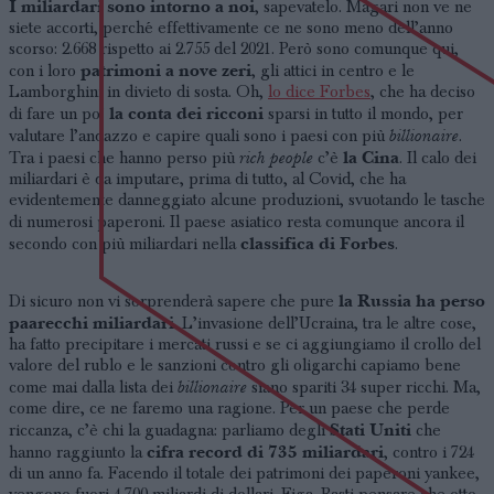
I miliardari sono intorno a noi
, sapevatelo. Magari non ve ne
siete accorti, perché effettivamente ce ne sono meno dell’anno
scorso: 2.668 rispetto ai 2.755 del 2021. Però sono comunque qui,
patrimoni a nove zeri
con i loro
, gli attici in centro e le
Lamborghini in divieto di sosta. Oh,
lo dice Forbes
, che ha deciso
la conta dei ricconi
di fare un po’
sparsi in tutto il mondo, per
billionaire
valutare l’andazzo e capire quali sono i paesi con più
.
rich people
la Cina
Tra i paesi che hanno perso più
c’è
. Il calo dei
miliardari è da imputare, prima di tutto, al Covid, che ha
evidentemente danneggiato alcune produzioni, svuotando le tasche
di numerosi paperoni. Il paese asiatico resta comunque ancora
il
classifica di Forbes
secondo
con più miliardari nella
.
la Russia ha perso
Di sicuro non vi sorprenderà sapere che pure
paarecchi miliardari
. L’invasione dell’Ucraina, tra le altre cose,
ha fatto precipitare i mercati russi e se ci aggiungiamo il crollo del
valore del rublo e le sanzioni contro gli oligarchi capiamo bene
billionaire
come mai dalla lista dei
siano spariti 34 super ricchi. Ma,
come dire, ce ne faremo una ragione. Per un paese che perde
Stati Uniti
riccanza, c’è chi la guadagna: parliamo degli
che
cifra record di 735 miliardari
hanno raggiunto la
, contro i 724
di un anno fa. Facendo il totale dei patrimoni dei paperoni yankee,
vengono fuori 4.700 miliardi di dollari. Figa. Basti pensare che otto