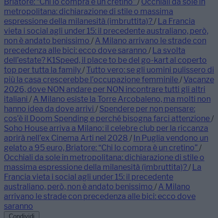
Briatore: “Chi lo compra è un cretino”
/
Occhiali da sole in
metropolitana: dichiarazione di stile o massima
espressione della milanesità (imbruttita)?
/
La Francia
vieta i social agli under 15: il precedente australiano, però,
non è andato benissimo
/
A Milano arrivano le strade con
precedenza alle bici: ecco dove saranno
/
La svolta
dell’estate? K1Speed, il place to be del go-kart al coperto
top per tutta la family
/
Tutto vero: se gli uomini pulissero di
più la casa crescerebbe l’occupazione femminile
/
Vacanze
2026, dove NON andare per NON incontrare tutti gli altri
italiani
/
A Milano esiste la Torre Arcobaleno, ma molti non
hanno idea da dove arrivi
/
Spendere per non pensare:
cos’è il Doom Spending e perché bisogna farci attenzione
/
Soho House arriva a Milano: il celebre club per la riccanza
aprirà nell’ex Cinema Arti nel 2028
/
In Puglia vendono un
gelato a 95 euro, Briatore: “Chi lo compra è un cretino”
/
Occhiali da sole in metropolitana: dichiarazione di stile o
massima espressione della milanesità (imbruttita)?
/
La
Francia vieta i social agli under 15: il precedente
australiano, però, non è andato benissimo
/
A Milano
arrivano le strade con precedenza alle bici: ecco dove
saranno
Condividi