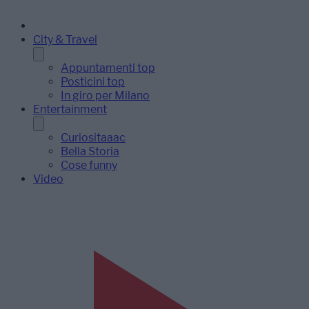
City & Travel
Appuntamenti top
Posticini top
In giro per Milano
Entertainment
Curiositaaac
Bella Storia
Cose funny
Video