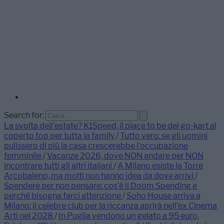
Search for:
La svolta dell’estate? K1Speed, il place to be del go-kart al
coperto top per tutta la family
/
Tutto vero: se gli uomini
pulissero di più la casa crescerebbe l’occupazione
femminile
/
Vacanze 2026, dove NON andare per NON
incontrare tutti gli altri italiani
/
A Milano esiste la Torre
Arcobaleno, ma molti non hanno idea da dove arrivi
/
Spendere per non pensare: cos’è il Doom Spending e
perché bisogna farci attenzione
/
Soho House arriva a
Milano: il celebre club per la riccanza aprirà nell’ex Cinema
Arti nel 2028
/
In Puglia vendono un gelato a 95 euro,