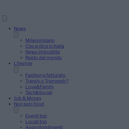
News
Milanomilano
Che si dice in Italia
News imbruttite
Resto del mondo
Lifestyle
Fashion e fatturato
Trendy o Tremendy?
Love&Family
Tech&Social
Job & Money
Non solo food
Eventi top
Locali top
Approfondimenti