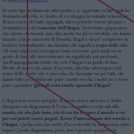
Se siete tipi mediamente introspettivi, se ogni tanto vi fate qualche
domanda sulla vita, se dentro di voi aleggia la costante sensazione
di non essere del tutto appagati, allora potreste essere proprio i
concetto dell’ikigai
destinatari top del
. Un termine giapponese
che adesso sta tirando una cifra anche tra gli occidentali, che hanno
iniziato a farne una sorta di filosofia. Ikigai è un po’ complesso da
scopo della vita
tradurre letteralmente, ma diciamo che significa
.
Gli amici nipponici ci tengono tanto a trovare quel qualcosa in
grado di dare alle loro esistenze un significato più profondo,
quell’appagamento totale che solo l’ikigai è in grado di dare.
Niente di nuovo eh, siamo d’accordo, alla fine interrogarci sul
senso delle nostre vite è una roba che facciamo un po’ tutti, che
hanno fatto probabilmente pure i nostri vecchi, i nostri avi e forse
Quindi cosa rende speciale l’ikigai?
pure i primitivi.
L’ikigai può essere spiegato. E questo non è mica poco. Basta
ciò che
disegnare un diagramma di Venn con quattro cerchi:
amate
,
ciò che fate bene
,
ciò di cui ha bisogno il mondo
e
ciò
per cui potete essere pagati
Ecco: l’intersezione dei cerchi è
.
l’ikigai
. Quella cosa che mette d’accordo tutte le definizioni citate
sopra. Questo diagramma, però, non è proprio giapponese