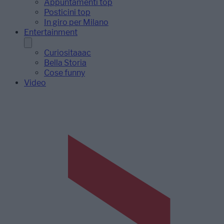
Appuntamenti top
Posticini top
In giro per Milano
Entertainment
Curiositaaac
Bella Storia
Cose funny
Video