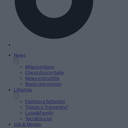
News
Milanomilano
Che si dice in Italia
News imbruttite
Resto del mondo
Lifestyle
Fashion e fatturato
Trendy o Tremendy?
Love&Family
Tech&Social
Job & Money