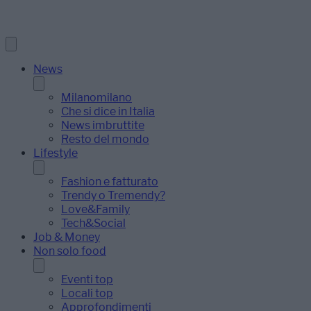
News
Milanomilano
Che si dice in Italia
News imbruttite
Resto del mondo
Lifestyle
Fashion e fatturato
Trendy o Tremendy?
Love&Family
Tech&Social
Job & Money
Non solo food
Eventi top
Locali top
Approfondimenti