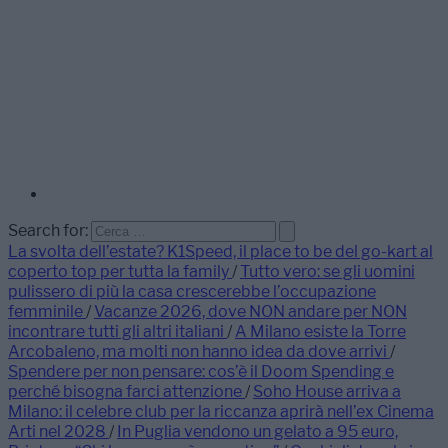
Search for:
La svolta dell’estate? K1Speed, il place to be del go-kart al
coperto top per tutta la family
/
Tutto vero: se gli uomini
pulissero di più la casa crescerebbe l’occupazione
femminile
/
Vacanze 2026, dove NON andare per NON
incontrare tutti gli altri italiani
/
A Milano esiste la Torre
Arcobaleno, ma molti non hanno idea da dove arrivi
/
Spendere per non pensare: cos’è il Doom Spending e
perché bisogna farci attenzione
/
Soho House arriva a
Milano: il celebre club per la riccanza aprirà nell’ex Cinema
Arti nel 2028
/
In Puglia vendono un gelato a 95 euro,