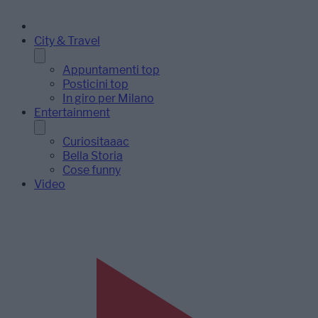
City & Travel
Appuntamenti top
Posticini top
In giro per Milano
Entertainment
Curiositaaac
Bella Storia
Cose funny
Video