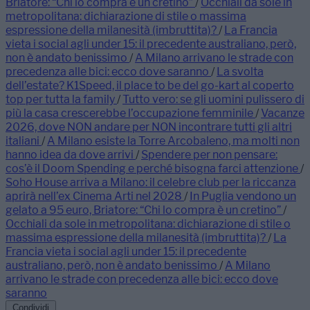
Briatore: “Chi lo compra è un cretino”
/
Occhiali da sole in
metropolitana: dichiarazione di stile o massima
espressione della milanesità (imbruttita)?
/
La Francia
vieta i social agli under 15: il precedente australiano, però,
non è andato benissimo
/
A Milano arrivano le strade con
precedenza alle bici: ecco dove saranno
/
La svolta
dell’estate? K1Speed, il place to be del go-kart al coperto
top per tutta la family
/
Tutto vero: se gli uomini pulissero di
più la casa crescerebbe l’occupazione femminile
/
Vacanze
2026, dove NON andare per NON incontrare tutti gli altri
italiani
/
A Milano esiste la Torre Arcobaleno, ma molti non
hanno idea da dove arrivi
/
Spendere per non pensare:
cos’è il Doom Spending e perché bisogna farci attenzione
/
Soho House arriva a Milano: il celebre club per la riccanza
aprirà nell’ex Cinema Arti nel 2028
/
In Puglia vendono un
gelato a 95 euro, Briatore: “Chi lo compra è un cretino”
/
Occhiali da sole in metropolitana: dichiarazione di stile o
massima espressione della milanesità (imbruttita)?
/
La
Francia vieta i social agli under 15: il precedente
australiano, però, non è andato benissimo
/
A Milano
arrivano le strade con precedenza alle bici: ecco dove
saranno
Condividi