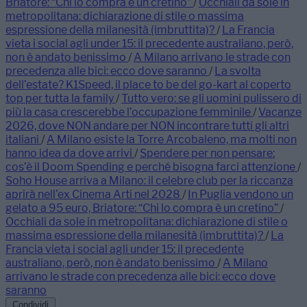
Briatore: “Chi lo compra è un cretino”
/
Occhiali da sole in
metropolitana: dichiarazione di stile o massima
espressione della milanesità (imbruttita)?
/
La Francia
vieta i social agli under 15: il precedente australiano, però,
non è andato benissimo
/
A Milano arrivano le strade con
precedenza alle bici: ecco dove saranno
/
La svolta
dell’estate? K1Speed, il place to be del go-kart al coperto
top per tutta la family
/
Tutto vero: se gli uomini pulissero di
più la casa crescerebbe l’occupazione femminile
/
Vacanze
2026, dove NON andare per NON incontrare tutti gli altri
italiani
/
A Milano esiste la Torre Arcobaleno, ma molti non
hanno idea da dove arrivi
/
Spendere per non pensare:
cos’è il Doom Spending e perché bisogna farci attenzione
/
Soho House arriva a Milano: il celebre club per la riccanza
aprirà nell’ex Cinema Arti nel 2028
/
In Puglia vendono un
gelato a 95 euro, Briatore: “Chi lo compra è un cretino”
/
Occhiali da sole in metropolitana: dichiarazione di stile o
massima espressione della milanesità (imbruttita)?
/
La
Francia vieta i social agli under 15: il precedente
australiano, però, non è andato benissimo
/
A Milano
arrivano le strade con precedenza alle bici: ecco dove
saranno
Condividi