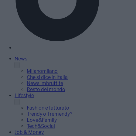
News
Milanomilano
Che si dice in Italia
News imbruttite
Resto del mondo
Lifestyle
Fashion e fatturato
Trendy o Tremendy?
Love&Family
Tech&Social
Job & Money