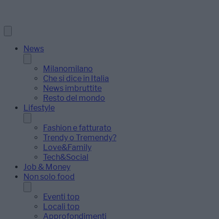
News
Milanomilano
Che si dice in Italia
News imbruttite
Resto del mondo
Lifestyle
Fashion e fatturato
Trendy o Tremendy?
Love&Family
Tech&Social
Job & Money
Non solo food
Eventi top
Locali top
Approfondimenti