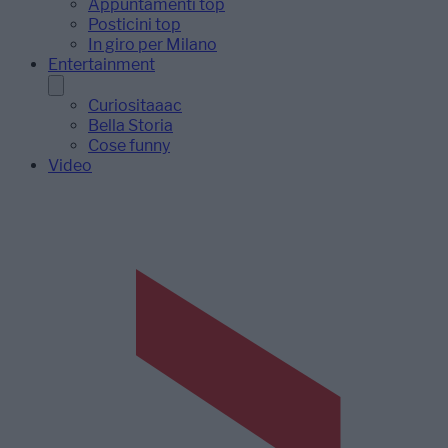
Appuntamenti top
Posticini top
In giro per Milano
Entertainment
Curiositaaac
Bella Storia
Cose funny
Video