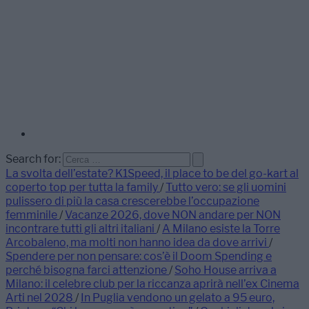
Search for:
La svolta dell’estate? K1Speed, il place to be del go-kart al
coperto top per tutta la family
/
Tutto vero: se gli uomini
pulissero di più la casa crescerebbe l’occupazione
femminile
/
Vacanze 2026, dove NON andare per NON
incontrare tutti gli altri italiani
/
A Milano esiste la Torre
Arcobaleno, ma molti non hanno idea da dove arrivi
/
Spendere per non pensare: cos’è il Doom Spending e
perché bisogna farci attenzione
/
Soho House arriva a
Milano: il celebre club per la riccanza aprirà nell’ex Cinema
Arti nel 2028
/
In Puglia vendono un gelato a 95 euro,