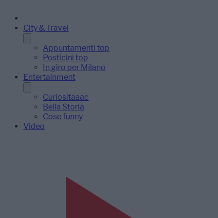
City & Travel
Appuntamenti top
Posticini top
In giro per Milano
Entertainment
Curiositaaac
Bella Storia
Cose funny
Video