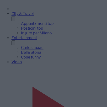
City & Travel
Appuntamenti top
Posticini top
In giro per Milano
Entertainment
Curiositaaac
Bella Storia
Cose funny
Video