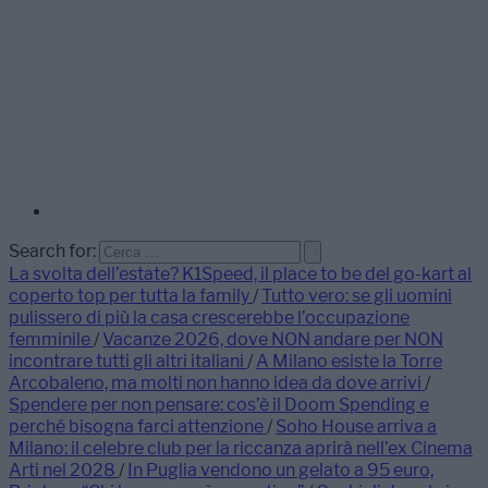
Search for:
La svolta dell’estate? K1Speed, il place to be del go-kart al
coperto top per tutta la family
/
Tutto vero: se gli uomini
pulissero di più la casa crescerebbe l’occupazione
femminile
/
Vacanze 2026, dove NON andare per NON
incontrare tutti gli altri italiani
/
A Milano esiste la Torre
Arcobaleno, ma molti non hanno idea da dove arrivi
/
Spendere per non pensare: cos’è il Doom Spending e
perché bisogna farci attenzione
/
Soho House arriva a
Milano: il celebre club per la riccanza aprirà nell’ex Cinema
Arti nel 2028
/
In Puglia vendono un gelato a 95 euro,