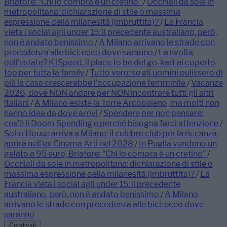
Briatore: “Chi lo compra è un cretino”
/
Occhiali da sole in
metropolitana: dichiarazione di stile o massima
espressione della milanesità (imbruttita)?
/
La Francia
vieta i social agli under 15: il precedente australiano, però,
non è andato benissimo
/
A Milano arrivano le strade con
precedenza alle bici: ecco dove saranno
/
La svolta
dell’estate? K1Speed, il place to be del go-kart al coperto
top per tutta la family
/
Tutto vero: se gli uomini pulissero di
più la casa crescerebbe l’occupazione femminile
/
Vacanze
2026, dove NON andare per NON incontrare tutti gli altri
italiani
/
A Milano esiste la Torre Arcobaleno, ma molti non
hanno idea da dove arrivi
/
Spendere per non pensare:
cos’è il Doom Spending e perché bisogna farci attenzione
/
Soho House arriva a Milano: il celebre club per la riccanza
aprirà nell’ex Cinema Arti nel 2028
/
In Puglia vendono un
gelato a 95 euro, Briatore: “Chi lo compra è un cretino”
/
Occhiali da sole in metropolitana: dichiarazione di stile o
massima espressione della milanesità (imbruttita)?
/
La
Francia vieta i social agli under 15: il precedente
australiano, però, non è andato benissimo
/
A Milano
arrivano le strade con precedenza alle bici: ecco dove
saranno
Condividi