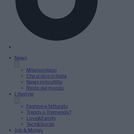
News
Milanomilano
Che si dice in Italia
News imbruttite
Resto del mondo
Lifestyle
Fashion e fatturato
Trendy o Tremendy?
Love&Family
Tech&Social
Job & Money