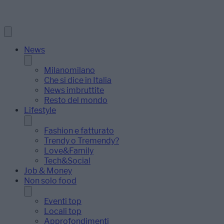
News
Milanomilano
Che si dice in Italia
News imbruttite
Resto del mondo
Lifestyle
Fashion e fatturato
Trendy o Tremendy?
Love&Family
Tech&Social
Job & Money
Non solo food
Eventi top
Locali top
Approfondimenti