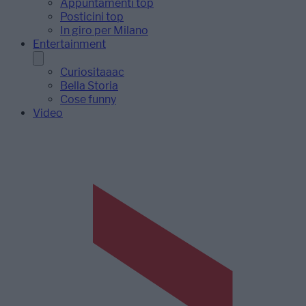
Appuntamenti top
Posticini top
In giro per Milano
Entertainment
Curiositaaac
Bella Storia
Cose funny
Video