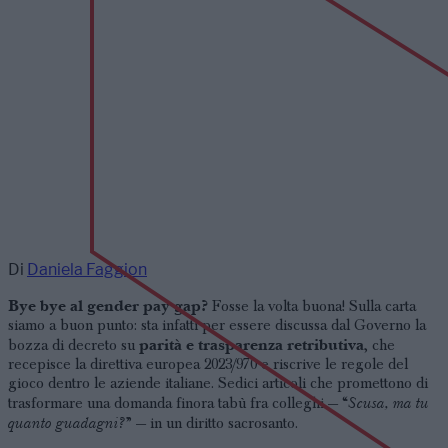
Di
Daniela Faggion
Bye bye al gender pay gap?
Fosse la volta buona! Sulla carta
siamo a buon punto: sta infatti per essere discussa dal Governo la
parità e trasparenza retributiva
bozza di decreto su
, che
recepisce la direttiva europea 2023/970 e riscrive le regole del
gioco dentro le aziende italiane. Sedici articoli che promettono di
Scusa, ma tu
trasformare una domanda finora tabù fra colleghi — “
quanto guadagni?
” — in un diritto sacrosanto.