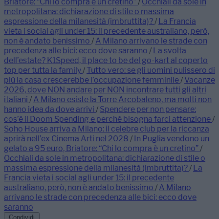
Briatore: “Chi lo compra è un cretino”
/
Occhiali da sole in
metropolitana: dichiarazione di stile o massima
espressione della milanesità (imbruttita)?
/
La Francia
vieta i social agli under 15: il precedente australiano, però,
non è andato benissimo
/
A Milano arrivano le strade con
precedenza alle bici: ecco dove saranno
/
La svolta
dell’estate? K1Speed, il place to be del go-kart al coperto
top per tutta la family
/
Tutto vero: se gli uomini pulissero di
più la casa crescerebbe l’occupazione femminile
/
Vacanze
2026, dove NON andare per NON incontrare tutti gli altri
italiani
/
A Milano esiste la Torre Arcobaleno, ma molti non
hanno idea da dove arrivi
/
Spendere per non pensare:
cos’è il Doom Spending e perché bisogna farci attenzione
/
Soho House arriva a Milano: il celebre club per la riccanza
aprirà nell’ex Cinema Arti nel 2028
/
In Puglia vendono un
gelato a 95 euro, Briatore: “Chi lo compra è un cretino”
/
Occhiali da sole in metropolitana: dichiarazione di stile o
massima espressione della milanesità (imbruttita)?
/
La
Francia vieta i social agli under 15: il precedente
australiano, però, non è andato benissimo
/
A Milano
arrivano le strade con precedenza alle bici: ecco dove
saranno
Condividi