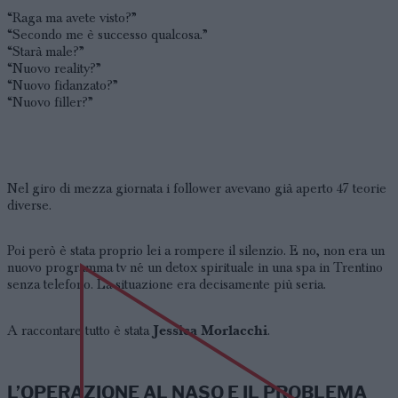
“Raga ma avete visto?”
“Secondo me è successo qualcosa.”
“Starà male?”
“Nuovo reality?”
“Nuovo fidanzato?”
“Nuovo filler?”
Nel giro di mezza giornata i follower avevano già aperto 47 teorie
diverse.
Poi però è stata proprio lei a rompere il silenzio. E no, non era un
nuovo programma tv né un detox spirituale in una spa in Trentino
senza telefono. La situazione era decisamente più seria.
Jessica Morlacchi
A raccontare tutto è stata
.
L’OPERAZIONE AL NASO E IL PROBLEMA