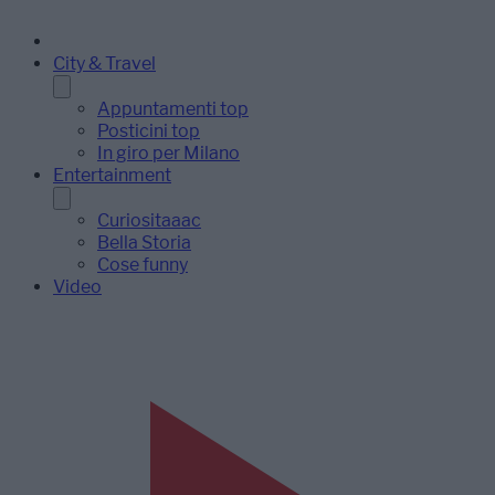
City & Travel
Appuntamenti top
Posticini top
In giro per Milano
Entertainment
Curiositaaac
Bella Storia
Cose funny
Video