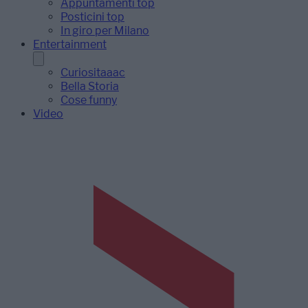
Appuntamenti top
Posticini top
In giro per Milano
Entertainment
Curiositaaac
Bella Storia
Cose funny
Video