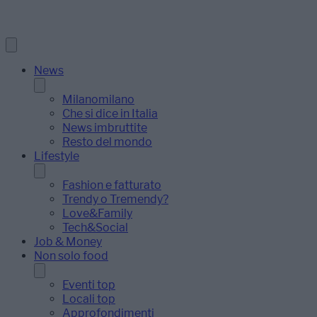
News
Milanomilano
Che si dice in Italia
News imbruttite
Resto del mondo
Lifestyle
Fashion e fatturato
Trendy o Tremendy?
Love&Family
Tech&Social
Job & Money
Non solo food
Eventi top
Locali top
Approfondimenti