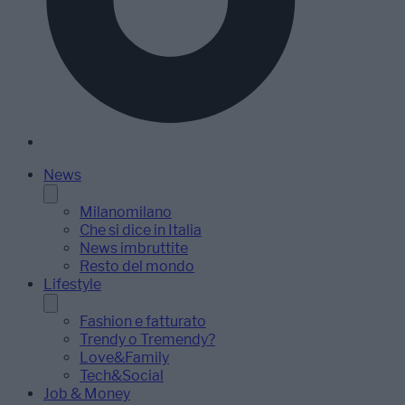
News
Milanomilano
Che si dice in Italia
News imbruttite
Resto del mondo
Lifestyle
Fashion e fatturato
Trendy o Tremendy?
Love&Family
Tech&Social
Job & Money