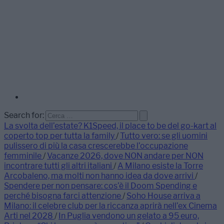
Search for:
La svolta dell’estate? K1Speed, il place to be del go-kart al
coperto top per tutta la family
/
Tutto vero: se gli uomini
pulissero di più la casa crescerebbe l’occupazione
femminile
/
Vacanze 2026, dove NON andare per NON
incontrare tutti gli altri italiani
/
A Milano esiste la Torre
Arcobaleno, ma molti non hanno idea da dove arrivi
/
Spendere per non pensare: cos’è il Doom Spending e
perché bisogna farci attenzione
/
Soho House arriva a
Milano: il celebre club per la riccanza aprirà nell’ex Cinema
Arti nel 2028
/
In Puglia vendono un gelato a 95 euro,