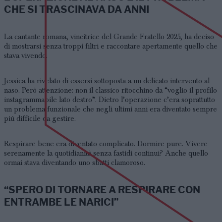
CHE SI TRASCINAVA DA ANNI
La cantante romana, vincitrice del Grande Fratello 2025, ha deciso
di mostrarsi senza troppi filtri e raccontare apertamente quello che
stava vivendo.
Jessica ha rivelato di essersi sottoposta a un delicato intervento al
naso. Però attenzione: non il classico ritocchino da “voglio il profilo
instagrammabile lato destro”. Dietro l’operazione c’era soprattutto
un problema funzionale che negli ultimi anni era diventato sempre
più difficile da gestire.
Respirare bene era diventato complicato. Dormire pure. Vivere
serenamente la quotidianità senza fastidi continui? Anche quello
ormai stava diventando uno sbatti clamoroso.
“SPERO DI TORNARE A RESPIRARE CON
ENTRAMBE LE NARICI”