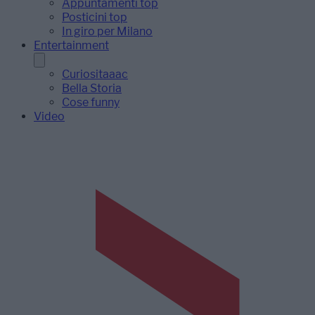
Appuntamenti top
Posticini top
In giro per Milano
Entertainment
Curiositaaac
Bella Storia
Cose funny
Video