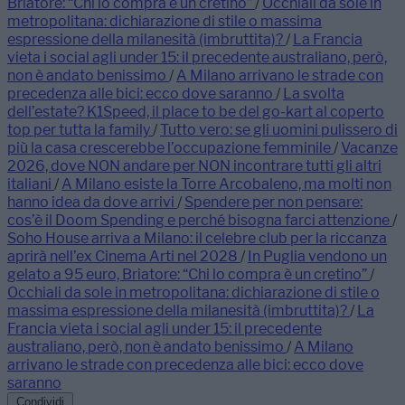
Briatore: “Chi lo compra è un cretino”
/
Occhiali da sole in
metropolitana: dichiarazione di stile o massima
espressione della milanesità (imbruttita)?
/
La Francia
vieta i social agli under 15: il precedente australiano, però,
non è andato benissimo
/
A Milano arrivano le strade con
precedenza alle bici: ecco dove saranno
/
La svolta
dell’estate? K1Speed, il place to be del go-kart al coperto
top per tutta la family
/
Tutto vero: se gli uomini pulissero di
più la casa crescerebbe l’occupazione femminile
/
Vacanze
2026, dove NON andare per NON incontrare tutti gli altri
italiani
/
A Milano esiste la Torre Arcobaleno, ma molti non
hanno idea da dove arrivi
/
Spendere per non pensare:
cos’è il Doom Spending e perché bisogna farci attenzione
/
Soho House arriva a Milano: il celebre club per la riccanza
aprirà nell’ex Cinema Arti nel 2028
/
In Puglia vendono un
gelato a 95 euro, Briatore: “Chi lo compra è un cretino”
/
Occhiali da sole in metropolitana: dichiarazione di stile o
massima espressione della milanesità (imbruttita)?
/
La
Francia vieta i social agli under 15: il precedente
australiano, però, non è andato benissimo
/
A Milano
arrivano le strade con precedenza alle bici: ecco dove
saranno
Condividi