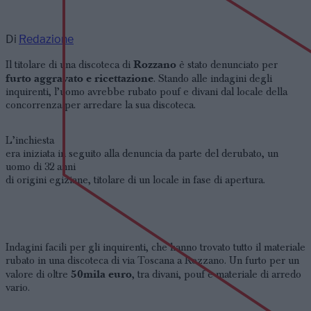
Di
Redazione
Rozzano
Il titolare di una discoteca di
è stato denunciato per
furto aggravato e ricettazione
. Stando alle indagini degli
inquirenti, l’uomo avrebbe rubato pouf e divani dal locale della
concorrenza per arredare la sua discoteca.
L’inchiesta
era iniziata in seguito alla denuncia da parte del derubato, un
uomo di 32 anni
di origini egiziane, titolare di un locale in fase di apertura.
Indagini facili per gli inquirenti, che hanno trovato tutto il materiale
rubato in una discoteca di via Toscana a Rozzano. Un furto per un
50mila euro
valore di oltre
, tra divani, pouf e materiale di arredo
vario.