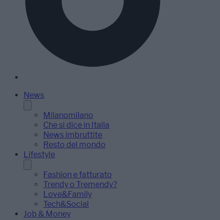
News
Milanomilano
Che si dice in Italia
News imbruttite
Resto del mondo
Lifestyle
Fashion e fatturato
Trendy o Tremendy?
Love&Family
Tech&Social
Job & Money