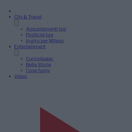
City & Travel
Appuntamenti top
Posticini top
In giro per Milano
Entertainment
Curiositaaac
Bella Storia
Cose funny
Video