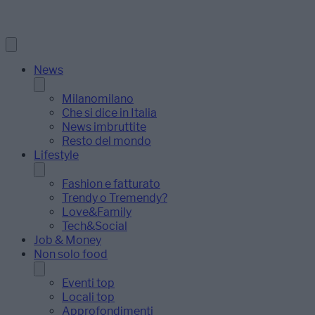
News
Milanomilano
Che si dice in Italia
News imbruttite
Resto del mondo
Lifestyle
Fashion e fatturato
Trendy o Tremendy?
Love&Family
Tech&Social
Job & Money
Non solo food
Eventi top
Locali top
Approfondimenti