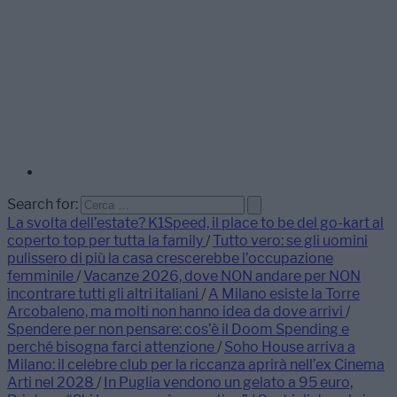
Search for:
La svolta dell’estate? K1Speed, il place to be del go-kart al
coperto top per tutta la family
/
Tutto vero: se gli uomini
pulissero di più la casa crescerebbe l’occupazione
femminile
/
Vacanze 2026, dove NON andare per NON
incontrare tutti gli altri italiani
/
A Milano esiste la Torre
Arcobaleno, ma molti non hanno idea da dove arrivi
/
Spendere per non pensare: cos’è il Doom Spending e
perché bisogna farci attenzione
/
Soho House arriva a
Milano: il celebre club per la riccanza aprirà nell’ex Cinema
Arti nel 2028
/
In Puglia vendono un gelato a 95 euro,