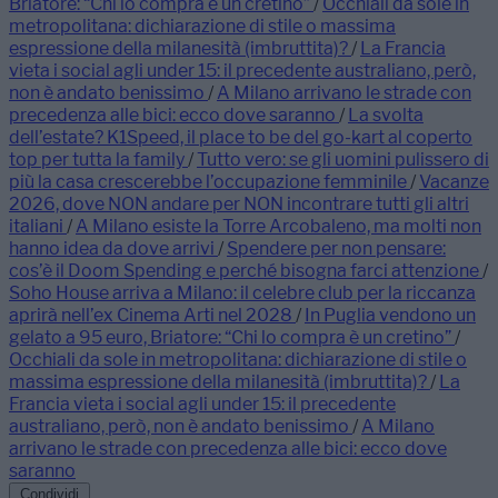
Briatore: “Chi lo compra è un cretino”
/
Occhiali da sole in
metropolitana: dichiarazione di stile o massima
espressione della milanesità (imbruttita)?
/
La Francia
vieta i social agli under 15: il precedente australiano, però,
non è andato benissimo
/
A Milano arrivano le strade con
precedenza alle bici: ecco dove saranno
/
La svolta
dell’estate? K1Speed, il place to be del go-kart al coperto
top per tutta la family
/
Tutto vero: se gli uomini pulissero di
più la casa crescerebbe l’occupazione femminile
/
Vacanze
2026, dove NON andare per NON incontrare tutti gli altri
italiani
/
A Milano esiste la Torre Arcobaleno, ma molti non
hanno idea da dove arrivi
/
Spendere per non pensare:
cos’è il Doom Spending e perché bisogna farci attenzione
/
Soho House arriva a Milano: il celebre club per la riccanza
aprirà nell’ex Cinema Arti nel 2028
/
In Puglia vendono un
gelato a 95 euro, Briatore: “Chi lo compra è un cretino”
/
Occhiali da sole in metropolitana: dichiarazione di stile o
massima espressione della milanesità (imbruttita)?
/
La
Francia vieta i social agli under 15: il precedente
australiano, però, non è andato benissimo
/
A Milano
arrivano le strade con precedenza alle bici: ecco dove
saranno
Condividi