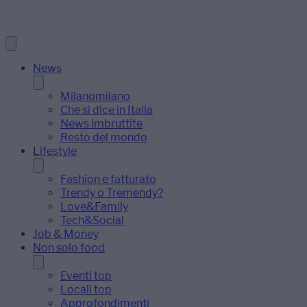
News
Milanomilano
Che si dice in Italia
News imbruttite
Resto del mondo
Lifestyle
Fashion e fatturato
Trendy o Tremendy?
Love&Family
Tech&Social
Job & Money
Non solo food
Eventi top
Locali top
Approfondimenti