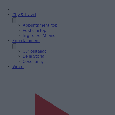
City & Travel
Appuntamenti top
Posticini top
In giro per Milano
Entertainment
Curiositaaac
Bella Storia
Cose funny
Video