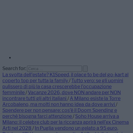
Search for:
La svolta dell’estate? K1Speed, il place to be del go-kart al
coperto top per tutta la family
/
Tutto vero: se gli uomini
pulissero di più la casa crescerebbe l’occupazione
femminile
/
Vacanze 2026, dove NON andare per NON
incontrare tutti gli altri italiani
/
A Milano esiste la Torre
Arcobaleno, ma molti non hanno idea da dove arrivi
/
Spendere per non pensare: cos’è il Doom Spending e
perché bisogna farci attenzione
/
Soho House arriva a
Milano: il celebre club per la riccanza aprirà nell’ex Cinema
Arti nel 2028
/
In Puglia vendono un gelato a 95 euro,