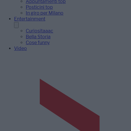
Appuntamenti top
Posticini top
In giro per Milano
Entertainment
Curiositaaac
Bella Storia
Cose funny
Video