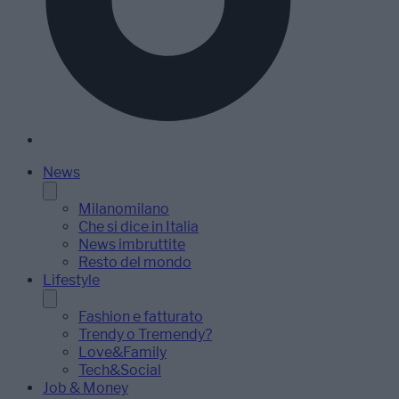
News
Milanomilano
Che si dice in Italia
News imbruttite
Resto del mondo
Lifestyle
Fashion e fatturato
Trendy o Tremendy?
Love&Family
Tech&Social
Job & Money