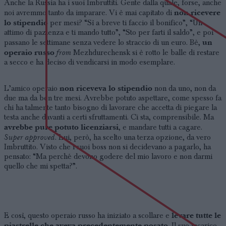
Anche la Russia ha i suoi Imbruttiti. Gente dalla quale, forse, anche
non ricevere
noi avremmo tanto da imparare. Vi è mai capitato di
lo stipendio
per mesi? “Sì a breve ti faccio il bonifico”, “Un
attimo di pazienza e ti mando tutto”, “Sto per farti il saldo”, e poi
un
passano le settimane senza vedere lo straccio di un euro. Bè,
operaio russo
from
Mezhdurechensk si è rotto le balle di restare
a secco e ha deciso di vendicarsi in modo esemplare.
non riceveva lo stipendio
L’amico operaio
non da uno, non da
due ma da ben tre mesi. Avrebbe potuto aspettare, come spesso fa
chi ha talmente tanto bisogno di lavorare che accetta di piegare la
testa anche davanti a certi sfruttamenti. Ci sta, comprensibile. Ma
avrebbe pure potuto licenziarsi
, e mandare tutti a cagare.
Super approved
. Lui, però, ha scelto una terza opzione, da vero
Imbruttito. Visto che i suoi boss non si decidevano a pagarlo, ha
pensato: “Ma perché devono godere del mio lavoro e non darmi
quello che mi spetta?”.
levare tutte le
E così, questo operaio russo ha iniziato a scollare e
piastrelle che aveva precedentemente posato
. Il suo incarico,