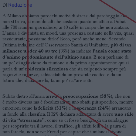
Di
Redazione
A Milano abbiamo parecchi motivi di stress
: dal parcheggio che
non si trova, ai monolocali che costano quanto un attico a Dubai,
alle 700 riunioni giornaliere, ai 40 caffè in corpo che non aiutano.
L’ansia è diventata un mood, una presenza costante nella vita, quasi
rassicurante, possiamo dirlo? Ecco, però anche meno. Secondo
più di un
l’ultima indagine dell’Osservatorio Sanità di UniSalute,
milanese under 40 su tre
l’ansia come stato
(36%) ha indicato
d’animo predominante dell’ultimo anno
. E non parliamo di
un po’ di agitazione da riunione o da primo appuntamento: qui si
epidemia silenziosa
parla di un’
che sta colpendo sempre più
ragazzi e ragazze, schiacciati da un presente caotico e da un
futuro che, diciamocelo, fa un po’ ca*are sotto.
preoccupazione (33%)
Subito dietro all’ansia arriva la
, che non
è molto diversa ma è focalizzata su uno sbatti più specifico, mentre
felicità (31%)
speranza (24%)
emozioni come la
e la
arrancano
uno stile
in fondo alla classifica. Il 32% dichiara addirittura di avere
di vita “stressante”
, come se ci fosse bisogno di un sondaggio
per scoprirlo: tra il lavoro, il traffico, gli affitti folli e la paura di
non farcela, non serve Freud per capire che i milanesi vivono