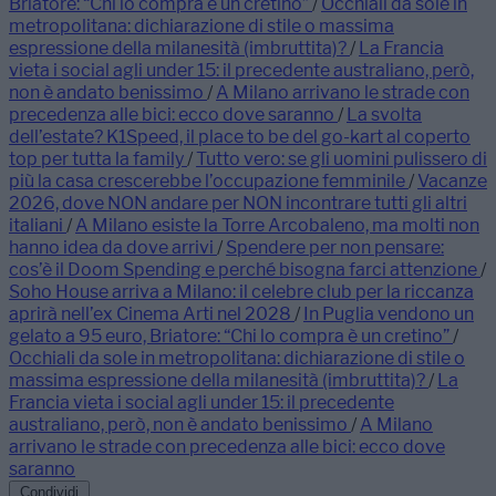
Briatore: “Chi lo compra è un cretino”
/
Occhiali da sole in
metropolitana: dichiarazione di stile o massima
espressione della milanesità (imbruttita)?
/
La Francia
vieta i social agli under 15: il precedente australiano, però,
non è andato benissimo
/
A Milano arrivano le strade con
precedenza alle bici: ecco dove saranno
/
La svolta
dell’estate? K1Speed, il place to be del go-kart al coperto
top per tutta la family
/
Tutto vero: se gli uomini pulissero di
più la casa crescerebbe l’occupazione femminile
/
Vacanze
2026, dove NON andare per NON incontrare tutti gli altri
italiani
/
A Milano esiste la Torre Arcobaleno, ma molti non
hanno idea da dove arrivi
/
Spendere per non pensare:
cos’è il Doom Spending e perché bisogna farci attenzione
/
Soho House arriva a Milano: il celebre club per la riccanza
aprirà nell’ex Cinema Arti nel 2028
/
In Puglia vendono un
gelato a 95 euro, Briatore: “Chi lo compra è un cretino”
/
Occhiali da sole in metropolitana: dichiarazione di stile o
massima espressione della milanesità (imbruttita)?
/
La
Francia vieta i social agli under 15: il precedente
australiano, però, non è andato benissimo
/
A Milano
arrivano le strade con precedenza alle bici: ecco dove
saranno
Condividi