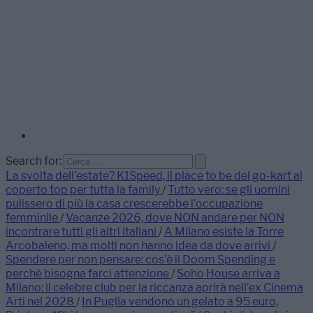
Search for:
La svolta dell’estate? K1Speed, il place to be del go-kart al
coperto top per tutta la family
/
Tutto vero: se gli uomini
pulissero di più la casa crescerebbe l’occupazione
femminile
/
Vacanze 2026, dove NON andare per NON
incontrare tutti gli altri italiani
/
A Milano esiste la Torre
Arcobaleno, ma molti non hanno idea da dove arrivi
/
Spendere per non pensare: cos’è il Doom Spending e
perché bisogna farci attenzione
/
Soho House arriva a
Milano: il celebre club per la riccanza aprirà nell’ex Cinema
Arti nel 2028
/
In Puglia vendono un gelato a 95 euro,