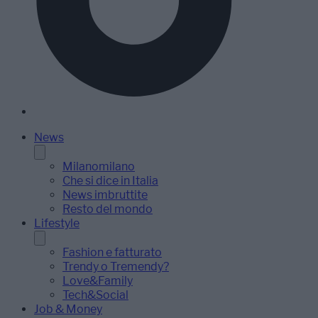
News
Milanomilano
Che si dice in Italia
News imbruttite
Resto del mondo
Lifestyle
Fashion e fatturato
Trendy o Tremendy?
Love&Family
Tech&Social
Job & Money