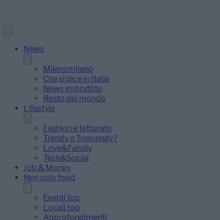
News
Milanomilano
Che si dice in Italia
News imbruttite
Resto del mondo
Lifestyle
Fashion e fatturato
Trendy o Tremendy?
Love&Family
Tech&Social
Job & Money
Non solo food
Eventi top
Locali top
Approfondimenti