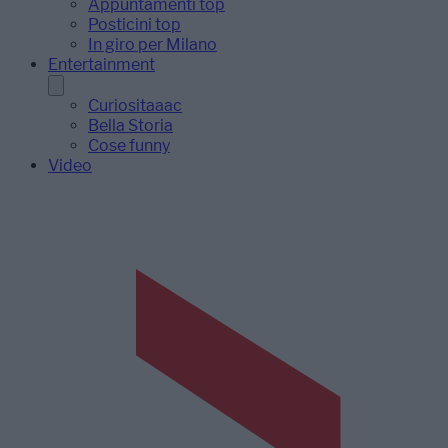
Appuntamenti top
Posticini top
In giro per Milano
Entertainment
Curiositaaac
Bella Storia
Cose funny
Video