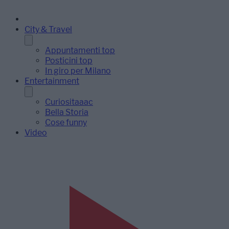
City & Travel
Appuntamenti top
Posticini top
In giro per Milano
Entertainment
Curiositaaac
Bella Storia
Cose funny
Video