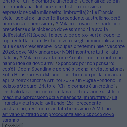
Briatore: “Chi lo compra è un cretino”
/
Occhiali da sole in
metropolitana: dichiarazione di stile o massima
espressione della milanesità (imbruttita)?
/
La Francia
vieta i social agli under 15: il precedente australiano, però,
non è andato benissimo
/
A Milano arrivano le strade con
precedenza alle bici: ecco dove saranno
/
La svolta
dell’estate? K1Speed, il place to be del go-kart al coperto
top per tutta la family
/
Tutto vero: se gli uomini pulissero di
più la casa crescerebbe l’occupazione femminile
/
Vacanze
2026, dove NON andare per NON incontrare tutti gli altri
italiani
/
A Milano esiste la Torre Arcobaleno, ma molti non
hanno idea da dove arrivi
/
Spendere per non pensare:
cos’è il Doom Spending e perché bisogna farci attenzione
/
Soho House arriva a Milano: il celebre club per la riccanza
aprirà nell’ex Cinema Arti nel 2028
/
In Puglia vendono un
gelato a 95 euro, Briatore: “Chi lo compra è un cretino”
/
Occhiali da sole in metropolitana: dichiarazione di stile o
massima espressione della milanesità (imbruttita)?
/
La
Francia vieta i social agli under 15: il precedente
australiano, però, non è andato benissimo
/
A Milano
arrivano le strade con precedenza alle bici: ecco dove
saranno
Condividi