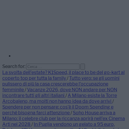
Search for:
La svolta dell’estate? K1Speed, il place to be del go-kart al
coperto top per tutta la family
/
Tutto vero: se gli uomini
pulissero di più la casa crescerebbe l’occupazione
femminile
/
Vacanze 2026, dove NON andare per NON
incontrare tutti gli altri italiani
/
A Milano esiste la Torre
Arcobaleno, ma molti non hanno idea da dove arrivi
/
Spendere per non pensare: cos’è il Doom Spending e
perché bisogna farci attenzione
/
Soho House arriva a
Milano: il celebre club per la riccanza aprirà nell’ex Cinema
Arti nel 2028
/
In Puglia vendono un gelato a 95 euro,