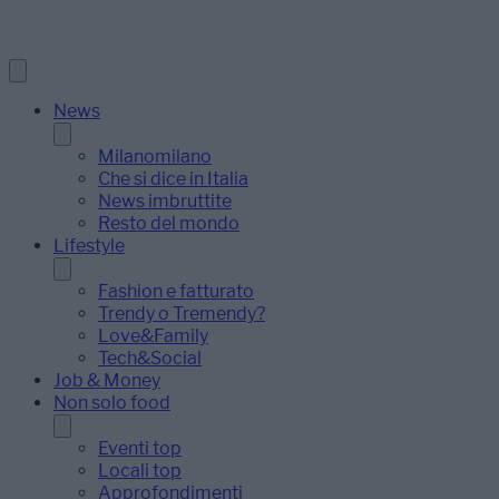
News
Milanomilano
Che si dice in Italia
News imbruttite
Resto del mondo
Lifestyle
Fashion e fatturato
Trendy o Tremendy?
Love&Family
Tech&Social
Job & Money
Non solo food
Eventi top
Locali top
Approfondimenti