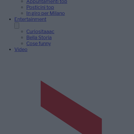
Appuntamenti top
Posticini top
In giro per Milano
Entertainment
Curiositaaac
Bella Storia
Cose funny
Video