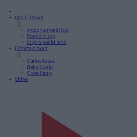
City & Travel
Appuntamenti top
Posticini top
In giro per Milano
Entertainment
Curiositaaac
Bella Storia
Cose funny
Video