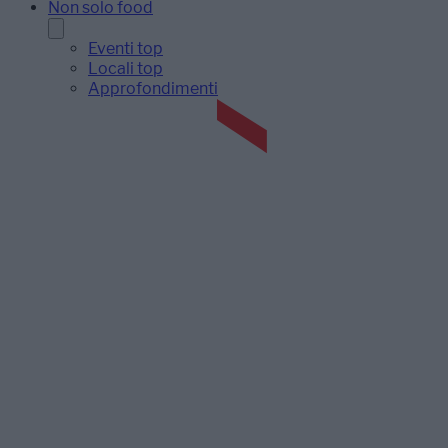
Non solo food
Eventi top
Locali top
Approfondimenti