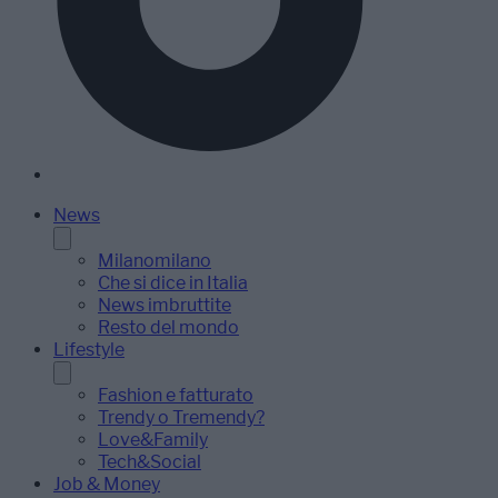
News
Milanomilano
Che si dice in Italia
News imbruttite
Resto del mondo
Lifestyle
Fashion e fatturato
Trendy o Tremendy?
Love&Family
Tech&Social
Job & Money