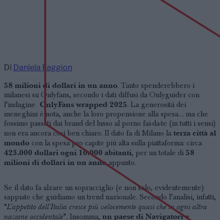
Di
Daniela Faggion
58 milioni di dollari in un anno
. Tanto spenderebbero i
milanesi su Onlyfans, secondo i dati diffusi da Onlyguider con
OnlyFans wrapped 2025
l’indagine
. La generosità dei
meneghini è nota, anche la loro propensione alla spesa… ma che
fossimo passati dai brand del lusso al porno fai-da-te (in tutti i sensi)
terza città al
non era ancora così ben chiaro. Il dato fa di Milano la
mondo
con la spesa pro capite più alta sulla piattaforma: circa
423.000 dollari ogni 10.000 abitanti
58
, per un totale di
milioni di dollari in un anno
appunto.
Se il dato fa alzare un sopracciglio (e non solo, evidentemente)
sappiate che guidiamo un trend nazionale. Secondo l’analisi, infatti,
L’appetito dell’Italia cresce più velocemente quasi che in ogni altra
“
nazione occidentale
un paese di Navigatori e
”. Insomma,