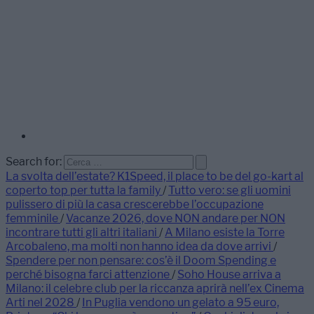
Search for:
La svolta dell’estate? K1Speed, il place to be del go-kart al
coperto top per tutta la family
/
Tutto vero: se gli uomini
pulissero di più la casa crescerebbe l’occupazione
femminile
/
Vacanze 2026, dove NON andare per NON
incontrare tutti gli altri italiani
/
A Milano esiste la Torre
Arcobaleno, ma molti non hanno idea da dove arrivi
/
Spendere per non pensare: cos’è il Doom Spending e
perché bisogna farci attenzione
/
Soho House arriva a
Milano: il celebre club per la riccanza aprirà nell’ex Cinema
Arti nel 2028
/
In Puglia vendono un gelato a 95 euro,