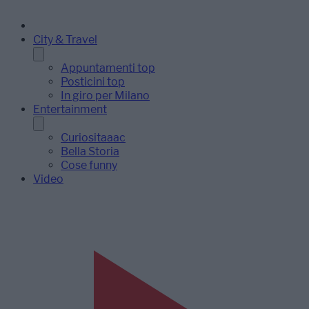
City & Travel
Appuntamenti top
Posticini top
In giro per Milano
Entertainment
Curiositaaac
Bella Storia
Cose funny
Video