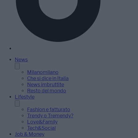
News
Milanomilano
Che si dice in Italia
News imbruttite
Resto del mondo
Lifestyle
Fashion e fatturato
Trendy o Tremendy?
Love&Family
Tech&Social
Job & Money