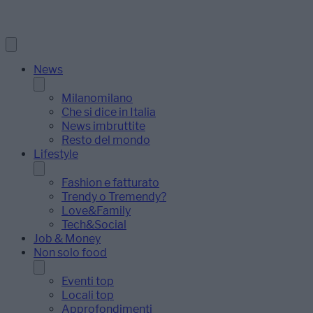
News
Milanomilano
Che si dice in Italia
News imbruttite
Resto del mondo
Lifestyle
Fashion e fatturato
Trendy o Tremendy?
Love&Family
Tech&Social
Job & Money
Non solo food
Eventi top
Locali top
Approfondimenti