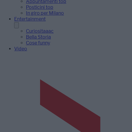
Appuntamenti top
Posticini top
In giro per Milano
Entertainment
Curiositaaac
Bella Storia
Cose funny
Video