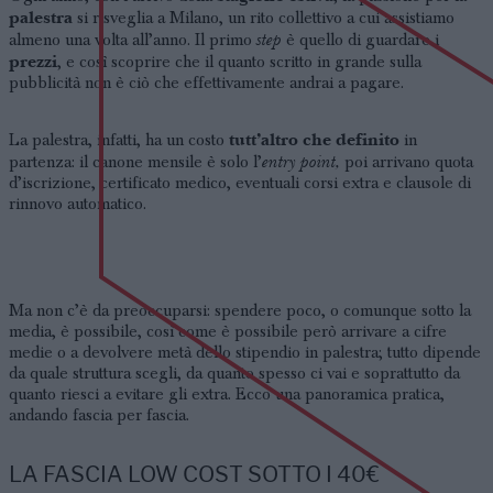
palestra
si risveglia a Milano, un rito collettivo a cui assistiamo
step
almeno una volta all’anno. Il primo
è quello di guardare i
prezzi
, e così scoprire che il quanto scritto in grande sulla
pubblicità non è ciò che effettivamente andrai a pagare.
tutt’altro che definito
La palestra, infatti, ha un costo
in
entry point,
partenza: il canone mensile è solo l’
poi arrivano quota
d’iscrizione, certificato medico, eventuali corsi extra e clausole di
rinnovo automatico.
Ma non c’è da preoccuparsi: spendere poco, o comunque sotto la
media, è possibile, così come è possibile però arrivare a cifre
medie o a devolvere metà dello stipendio in palestra; tutto dipende
da quale struttura scegli, da quanto spesso ci vai e soprattutto da
quanto riesci a evitare gli extra. Ecco una panoramica pratica,
andando fascia per fascia.
LA FASCIA LOW COST SOTTO I 40€