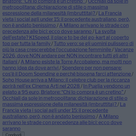
Briatore: “Chi lo compra è un cretino”
/
Occhiali da sole in
metropolitana: dichiarazione di stile o massima
espressione della milanesità (imbruttita)?
/
La Francia
vieta i social agli under 15: il precedente australiano, però,
non è andato benissimo
/
A Milano arrivano le strade con
precedenza alle bici: ecco dove saranno
/
La svolta
dell’estate? K1Speed, il place to be del go-kart al coperto
top per tutta la family
/
Tutto vero: se gli uomini pulissero di
più la casa crescerebbe l’occupazione femminile
/
Vacanze
2026, dove NON andare per NON incontrare tutti gli altri
italiani
/
A Milano esiste la Torre Arcobaleno, ma molti non
hanno idea da dove arrivi
/
Spendere per non pensare:
cos’è il Doom Spending e perché bisogna farci attenzione
/
Soho House arriva a Milano: il celebre club per la riccanza
aprirà nell’ex Cinema Arti nel 2028
/
In Puglia vendono un
gelato a 95 euro, Briatore: “Chi lo compra è un cretino”
/
Occhiali da sole in metropolitana: dichiarazione di stile o
massima espressione della milanesità (imbruttita)?
/
La
Francia vieta i social agli under 15: il precedente
australiano, però, non è andato benissimo
/
A Milano
arrivano le strade con precedenza alle bici: ecco dove
saranno
Condividi