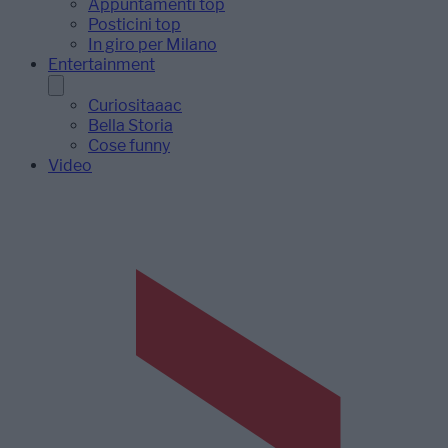
Appuntamenti top
Posticini top
In giro per Milano
Entertainment
Curiositaaac
Bella Storia
Cose funny
Video