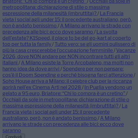
Briatore: “Chi lo compra è un cretino”
/
Occhiali da sole in
metropolitana: dichiarazione di stile o massima
espressione della milanesità (imbruttita)?
/
La Francia
vieta i social agli under 15: il precedente australiano, però,
non è andato benissimo
/
A Milano arrivano le strade con
precedenza alle bici: ecco dove saranno
/
La svolta
dell’estate? K1Speed, il place to be del go-kart al coperto
top per tutta la family
/
Tutto vero: se gli uomini pulissero di
più la casa crescerebbe l’occupazione femminile
/
Vacanze
2026, dove NON andare per NON incontrare tutti gli altri
italiani
/
A Milano esiste la Torre Arcobaleno, ma molti non
hanno idea da dove arrivi
/
Spendere per non pensare:
cos’è il Doom Spending e perché bisogna farci attenzione
/
Soho House arriva a Milano: il celebre club per la riccanza
aprirà nell’ex Cinema Arti nel 2028
/
In Puglia vendono un
gelato a 95 euro, Briatore: “Chi lo compra è un cretino”
/
Occhiali da sole in metropolitana: dichiarazione di stile o
massima espressione della milanesità (imbruttita)?
/
La
Francia vieta i social agli under 15: il precedente
australiano, però, non è andato benissimo
/
A Milano
arrivano le strade con precedenza alle bici: ecco dove
saranno
Condividi