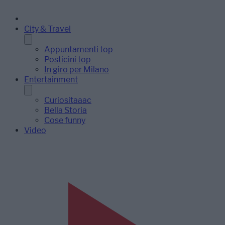
City & Travel
Appuntamenti top
Posticini top
In giro per Milano
Entertainment
Curiositaaac
Bella Storia
Cose funny
Video