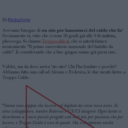
Di
Redazione
un sito per lamentarci del caldo che fa
Avevamo bisogno di
?
Decisamente sì, visto che ci sono 33 gradi già alle 9 di mattina,
pheeeega. Si chiama
Troppocaldo.it
, che si autodefinisce
ironicamente “Il primo osservatorio nazionale del fastidio da
caldo”. E considerando che a fine giugno siamo già pieni rasi…
Vabbè, ma da dove arriva ‘sto sito? Chi l’ha fondato e perché?
Abbiamo fatto una call ad Alessio e Federica, le due menti dietro a
Troppo Caldo.
Siamo una coppia che lavora nel digitale da circa nove anni. Io
“
sono sviluppatore, mentre Federica è UX/UI designer. Ogni tanto ci
divertiamo a creare piccoli progetti web nati più per passione che per
lavoro, e Troppo Caldo è uno di questi. Ma sviluppiamo anche