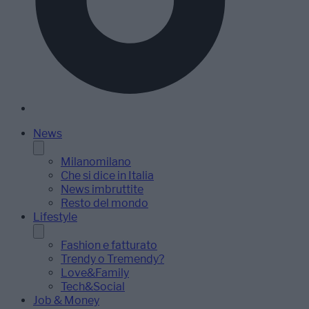
News
Milanomilano
Che si dice in Italia
News imbruttite
Resto del mondo
Lifestyle
Fashion e fatturato
Trendy o Tremendy?
Love&Family
Tech&Social
Job & Money