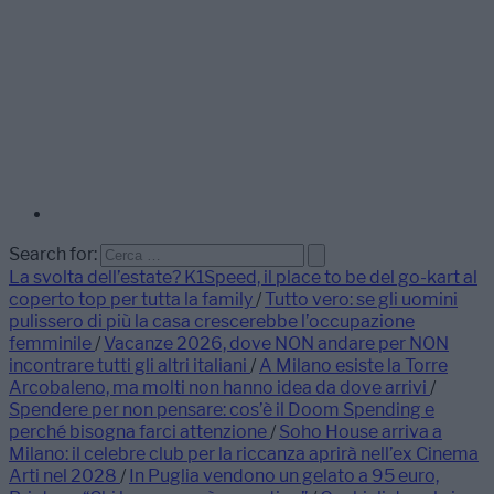
Search for:
La svolta dell’estate? K1Speed, il place to be del go-kart al
coperto top per tutta la family
/
Tutto vero: se gli uomini
pulissero di più la casa crescerebbe l’occupazione
femminile
/
Vacanze 2026, dove NON andare per NON
incontrare tutti gli altri italiani
/
A Milano esiste la Torre
Arcobaleno, ma molti non hanno idea da dove arrivi
/
Spendere per non pensare: cos’è il Doom Spending e
perché bisogna farci attenzione
/
Soho House arriva a
Milano: il celebre club per la riccanza aprirà nell’ex Cinema
Arti nel 2028
/
In Puglia vendono un gelato a 95 euro,