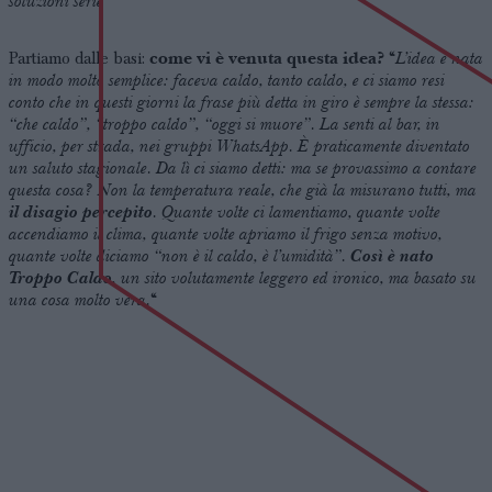
soluzioni serie
“
come vi è venuta questa idea?
L’idea è nata
Partiamo dalle basi:
“
in modo molto semplice: faceva caldo, tanto caldo, e ci siamo resi
conto che in questi giorni la frase più detta in giro è sempre la stessa:
“che caldo”, “troppo caldo”, “oggi si muore”. La senti al bar, in
ufficio, per strada, nei gruppi WhatsApp. È praticamente diventato
un saluto stagionale. Da lì ci siamo detti: ma se provassimo a contare
questa cosa? Non la temperatura reale, che già la misurano tutti, ma
il disagio percepito
. Quante volte ci lamentiamo, quante volte
accendiamo il clima, quante volte apriamo il frigo senza motivo,
quante volte diciamo “non è il caldo, è l’umidità”.
Così è nato
Troppo Caldo
, un sito volutamente leggero ed ironico, ma basato su
una cosa molto vera.
“