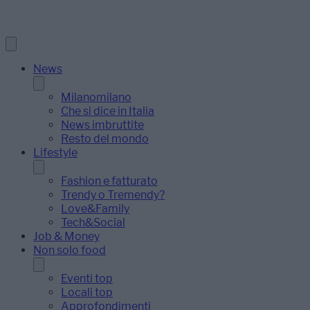
News
Milanomilano
Che si dice in Italia
News imbruttite
Resto del mondo
Lifestyle
Fashion e fatturato
Trendy o Tremendy?
Love&Family
Tech&Social
Job & Money
Non solo food
Eventi top
Locali top
Approfondimenti