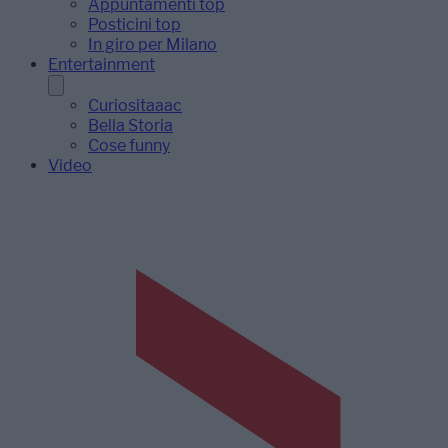
Appuntamenti top
Posticini top
In giro per Milano
Entertainment
Curiositaaac
Bella Storia
Cose funny
Video