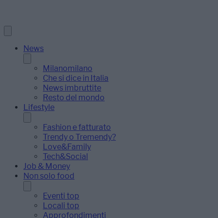
News
Milanomilano
Che si dice in Italia
News imbruttite
Resto del mondo
Lifestyle
Fashion e fatturato
Trendy o Tremendy?
Love&Family
Tech&Social
Job & Money
Non solo food
Eventi top
Locali top
Approfondimenti