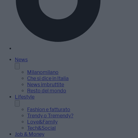
News
Milanomilano
Che si dice in Italia
News imbruttite
Resto del mondo
Lifestyle
Fashion e fatturato
Trendy o Tremendy?
Love&Family
Tech&Social
Job & Money