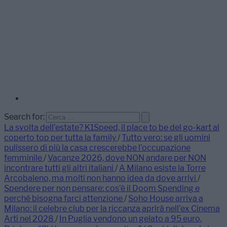
Search for:
La svolta dell’estate? K1Speed, il place to be del go-kart al
coperto top per tutta la family
/
Tutto vero: se gli uomini
pulissero di più la casa crescerebbe l’occupazione
femminile
/
Vacanze 2026, dove NON andare per NON
incontrare tutti gli altri italiani
/
A Milano esiste la Torre
Arcobaleno, ma molti non hanno idea da dove arrivi
/
Spendere per non pensare: cos’è il Doom Spending e
perché bisogna farci attenzione
/
Soho House arriva a
Milano: il celebre club per la riccanza aprirà nell’ex Cinema
Arti nel 2028
/
In Puglia vendono un gelato a 95 euro,