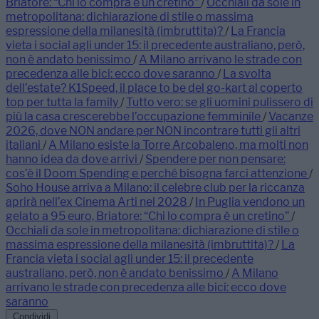
Briatore: “Chi lo compra è un cretino”
/
Occhiali da sole in
metropolitana: dichiarazione di stile o massima
espressione della milanesità (imbruttita)?
/
La Francia
vieta i social agli under 15: il precedente australiano, però,
non è andato benissimo
/
A Milano arrivano le strade con
precedenza alle bici: ecco dove saranno
/
La svolta
dell’estate? K1Speed, il place to be del go-kart al coperto
top per tutta la family
/
Tutto vero: se gli uomini pulissero di
più la casa crescerebbe l’occupazione femminile
/
Vacanze
2026, dove NON andare per NON incontrare tutti gli altri
italiani
/
A Milano esiste la Torre Arcobaleno, ma molti non
hanno idea da dove arrivi
/
Spendere per non pensare:
cos’è il Doom Spending e perché bisogna farci attenzione
/
Soho House arriva a Milano: il celebre club per la riccanza
aprirà nell’ex Cinema Arti nel 2028
/
In Puglia vendono un
gelato a 95 euro, Briatore: “Chi lo compra è un cretino”
/
Occhiali da sole in metropolitana: dichiarazione di stile o
massima espressione della milanesità (imbruttita)?
/
La
Francia vieta i social agli under 15: il precedente
australiano, però, non è andato benissimo
/
A Milano
arrivano le strade con precedenza alle bici: ecco dove
saranno
Condividi