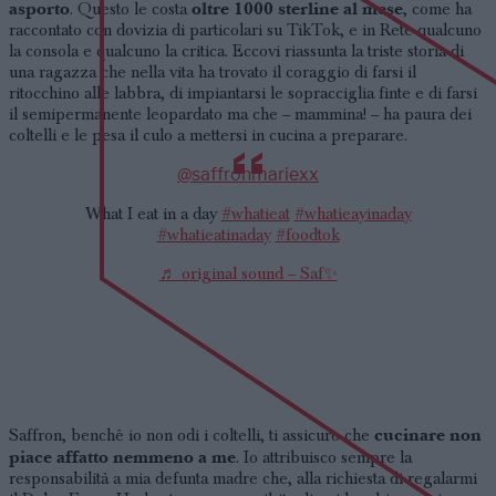
asporto
oltre 1000 sterline al mese
. Questo le costa
, come ha
raccontato con dovizia di particolari su TikTok, e in Rete qualcuno
la consola e qualcuno la critica. Eccovi riassunta la triste storia di
una ragazza che nella vita ha trovato il coraggio di farsi il
ritocchino alle labbra, di impiantarsi le sopracciglia finte e di farsi
il semipermanente leopardato ma che – mammina! – ha paura dei
coltelli e le pesa il culo a mettersi in cucina a preparare.
@saffronmariexx
What I eat in a day
#whatieat
#whatieayinaday
#whatieatinaday
#foodtok
♬ original sound – Saf✨
cucinare non
Saffron, benché io non odi i coltelli, ti assicuro che
piace affatto nemmeno a me
. Io attribuisco sempre la
responsabilità a mia defunta madre che, alla richiesta di regalarmi