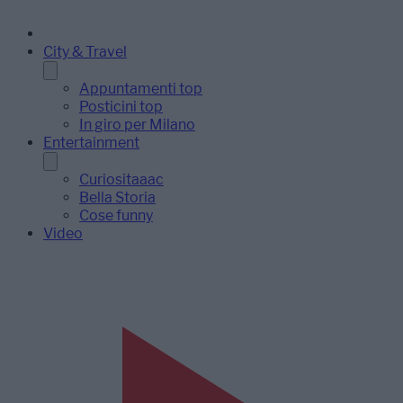
City & Travel
Appuntamenti top
Posticini top
In giro per Milano
Entertainment
Curiositaaac
Bella Storia
Cose funny
Video